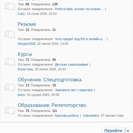
уп
Тем
:
88
,
Повідомлень
:
138
Останнє повідомлення:
Робота Київ, ескорт та супров…
Cary
, 14 січня 2026, 22:53
Резюме
Тем
:
10
,
Повідомлень
:
21
Останнє повідомлення:
Хочу кредит под 0% в онлайн р…
Sergey1818
, 26 липня 2026, 14:55
Курсы
Тем
:
72
,
Повідомлень
:
99
Останнє повідомлення:
Детская хореография
Know-how
, 25 липня 2026, 16:43
Обучение. Спецподготовка.
Тем
:
13
,
Повідомлень
:
18
Останнє повідомлення:
Замовити звіт з практики
bono
, 24 грудня 2025, 20:58
Образование. Репетиторство.
Тем
:
78
,
Повідомлень
:
111
Останнє повідомлення:
Курсова робота
holostenko
, 57 хвилин тому
Перейти