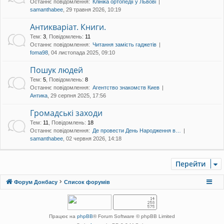
Останнє повідомлення:
Клініка ортопедії у Львові
samanthabee
, 29 травня 2026, 10:19
Антикваріат. Книги.
Тем
:
3
,
Повідомлень
:
11
Останнє повідомлення:
Читання замість гаджетів
foma98
, 04 листопада 2025, 09:10
Пошук людей
Тем
:
5
,
Повідомлень
:
8
Останнє повідомлення:
Агентство знакомств Киев
Антика
, 29 серпня 2025, 17:56
Громадські заходи
Тем
:
11
,
Повідомлень
:
18
Останнє повідомлення:
Де провести День Народження в…
samanthabee
, 02 червня 2026, 14:18
Перейти
Форум Донбасу
Список форумів
Працює на
phpBB
® Forum Software © phpBB Limited