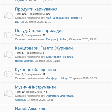
Olga76
, 30 квітня 2026, 17:03
Продукти харчування
Тем
:
109
,
Повідомлень
:
200
Останнє повідомлення:
Чай на подарунок - варто?
DI2708
, 20 липня 2026, 11:10
Посуд. Столові прилади.
Тем
:
6
,
Повідомлень
:
22
Останнє повідомлення:
Посуда
Roflan
, 25 червня 2026, 23:17
Канцтовари. Газети. Журнали.
Тем
:
3
,
Повідомлень
:
4
Останнє повідомлення:
Канцтовари і не тільки
HayleyMagnus
, 28 січня 2026, 11:18
Кухонне обладнання
Тем
:
5
,
Повідомлень
:
11
Останнє повідомлення:
Фарфор
Jeksy
, 26 травня 2026, 18:39
Музичні інструменти
Тем
:
10
,
Повідомлень
:
48
Останнє повідомлення:
Усилитель для гитары
AshooLk
, 14 липня 2026, 22:36
Напої. Алкоголь.