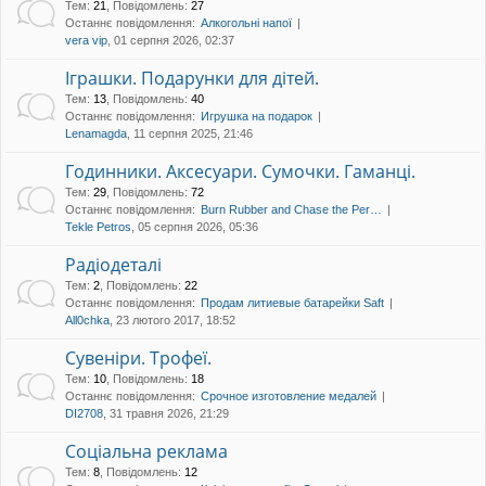
Тем
:
21
,
Повідомлень
:
27
Останнє повідомлення:
Алкогольні напої
vera vip
, 01 серпня 2026, 02:37
Іграшки. Подарунки для дітей.
Тем
:
13
,
Повідомлень
:
40
Останнє повідомлення:
Игрушка на подарок
Lenamagda
, 11 серпня 2025, 21:46
Годинники. Аксесуари. Сумочки. Гаманці.
Тем
:
29
,
Повідомлень
:
72
Останнє повідомлення:
Burn Rubber and Chase the Per…
Tekle Petros
, 05 серпня 2026, 05:36
Радіодеталі
Тем
:
2
,
Повідомлень
:
22
Останнє повідомлення:
Продам литиевые батарейки Saft
All0chka
, 23 лютого 2017, 18:52
Сувеніри. Трофеї.
Тем
:
10
,
Повідомлень
:
18
Останнє повідомлення:
Срочное изготовление медалей
DI2708
, 31 травня 2026, 21:29
Соціальна реклама
Тем
:
8
,
Повідомлень
:
12