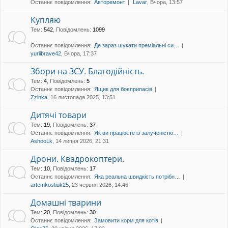
Останнє повідомлення:
Авторемонт
Lavar
, Вчора, 13:57
уп
Купляю
Тем
:
542
,
Повідомлень
:
1099
Останнє повідомлення:
Де зараз шукати преміальні си…
yuriibrave42
, Вчора, 17:37
Збори на ЗСУ. Благодійність.
Тем
:
4
,
Повідомлень
:
5
Останнє повідомлення:
Ящик для боєприпасів
Zzinka
, 16 листопада 2025, 13:51
Дитячі товари
Тем
:
19
,
Повідомлень
:
37
Останнє повідомлення:
Як ви працюєте із залученістю…
AshooLk
, 14 липня 2026, 21:31
Дрони. Квадрокоптери.
Тем
:
10
,
Повідомлень
:
17
Останнє повідомлення:
Яка реальна швидкість потрібн…
artemkostiuk25
, 23 червня 2026, 14:46
Домашні тварини
Тем
:
20
,
Повідомлень
:
30
Останнє повідомлення:
Замовити корм для котів