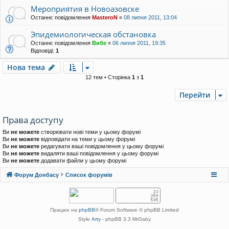
Мероприятия в Новоазовске
Останнє повідомлення
MasteroN
«
08 липня 2011, 13:04
Эпидемиологическая обстановка
Останнє повідомлення
Вибе
«
06 липня 2011, 19:35
Відповіді:
1
Нова тема
12 тем • Сторінка
1
з
1
Перейти
Права доступу
Ви
не можете
створювати нові теми у цьому форумі
Ви
не можете
відповідати на теми у цьому форумі
Ви
не можете
редагувати ваші повідомлення у цьому форумі
Ви
не можете
видаляти ваші повідомлення у цьому форумі
Ви
не можете
додавати файли у цьому форумі
Форум Донбасу
Список форумів
Працює на
phpBB
® Forum Software © phpBB Limited
Style
Arty
- phpBB 3.3 MrGaby