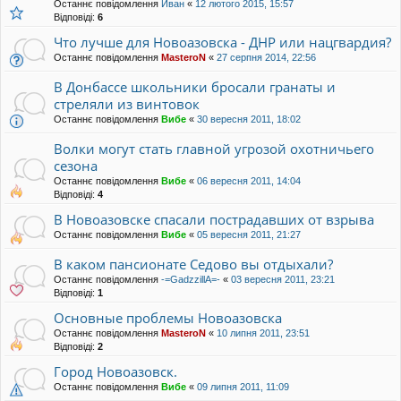
Останнє повідомлення
Иван
«
12 лютого 2015, 15:57
Відповіді:
6
Что лучше для Новоазовска - ДНР или нацгвардия?
Останнє повідомлення
MasteroN
«
27 серпня 2014, 22:56
В Донбассе школьники бросали гранаты и
стреляли из винтовок
Останнє повідомлення
Вибе
«
30 вересня 2011, 18:02
Волки могут стать главной угрозой охотничьего
сезона
Останнє повідомлення
Вибе
«
06 вересня 2011, 14:04
Відповіді:
4
В Новоазовске спасали пострадавших от взрыва
Останнє повідомлення
Вибе
«
05 вересня 2011, 21:27
В каком пансионате Седово вы отдыхали?
Останнє повідомлення
-=GadzzillA=-
«
03 вересня 2011, 23:21
Відповіді:
1
Основные проблемы Новоазовска
Останнє повідомлення
MasteroN
«
10 липня 2011, 23:51
Відповіді:
2
Город Новоазовск.
Останнє повідомлення
Вибе
«
09 липня 2011, 11:09