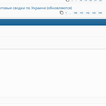
1
18
19
20
21
22
…
онтовые сводки по Украине (обновляются)
1
140
141
142
143
144
…