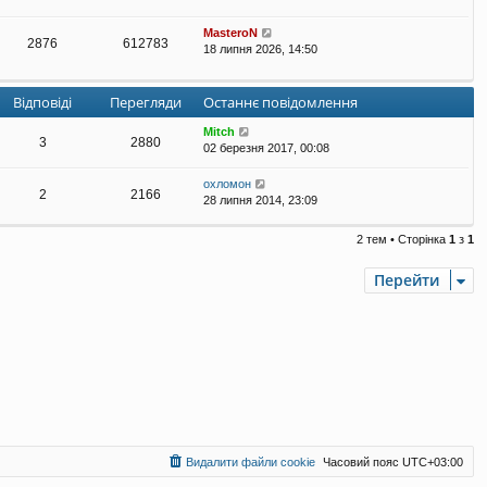
MasteroN
2876
612783
18 липня 2026, 14:50
Відповіді
Перегляди
Останнє повідомлення
Mitch
3
2880
02 березня 2017, 00:08
охломон
2
2166
28 липня 2014, 23:09
2 тем • Сторінка
1
з
1
Перейти
Видалити файли cookie
Часовий пояс
UTC+03:00