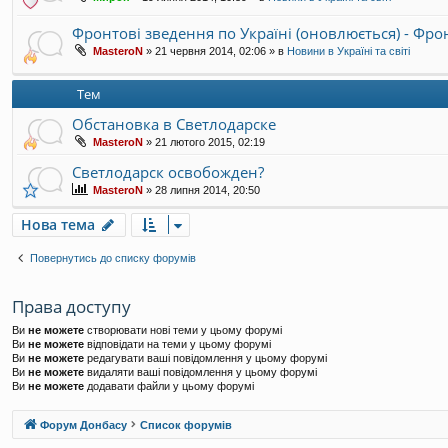
Фронтові зведення по Україні (оновлюється) - Фр
MasteroN
»
21 червня 2014, 02:06
» в
Новини в Україні та світі
Тем
Обстановка в Светлодарске
MasteroN
»
21 лютого 2015, 02:19
Светлодарск освобожден?
MasteroN
»
28 липня 2014, 20:50
Нова тема
Повернутись до списку форумів
Права доступу
Ви
не можете
створювати нові теми у цьому форумі
Ви
не можете
відповідати на теми у цьому форумі
Ви
не можете
редагувати ваші повідомлення у цьому форумі
Ви
не можете
видаляти ваші повідомлення у цьому форумі
Ви
не можете
додавати файли у цьому форумі
Форум Донбасу
Список форумів