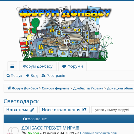
Форум Донбасу
Форуми
ви
Пошук
Вхід
Реєстрація
дк
Форум Донбасу
Список форумів
Донбас та Україна
Донецкая облас
и
Светлодарск
й
Нова тема
Нове оголошення
до
Оголошення
ст
ДОНБАСС ТРЕБУЕТ МИРА!!!
уп
Мирон
»
19 липня 2014, 10:39
» в
Новини в Україні та світі