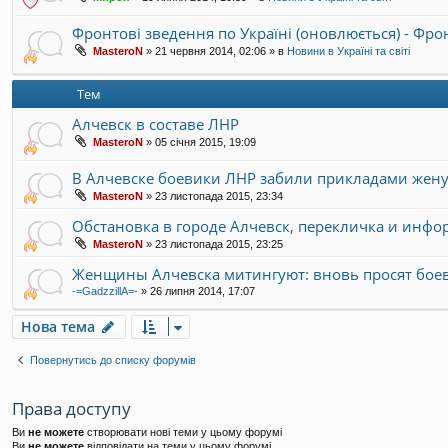
Фронтові зведення по Україні (оновлюється) - Фр
MasteroN
»
21 червня 2014, 02:06
» в
Новини в Україні та світі
Тем
Алчевск в составе ЛНР
MasteroN
»
05 січня 2015, 19:09
В Алчевске боевики ЛНР забили прикладами жен
MasteroN
»
23 листопада 2015, 23:34
Обстановка в городе Алчевск, перекличка и инфо
MasteroN
»
23 листопада 2015, 23:25
Женщины Алчевска митингуют: вновь просят бое
-=GadzzillA=-
»
26 липня 2014, 17:07
Нова тема
Повернутись до списку форумів
Права доступу
Ви
не можете
створювати нові теми у цьому форумі
Ви
не можете
відповідати на теми у цьому форумі