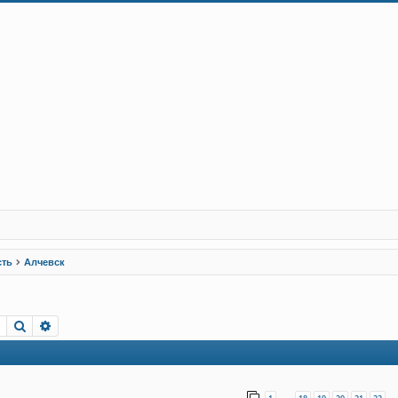
сть
Алчевск
Пошук
Розширений пошук