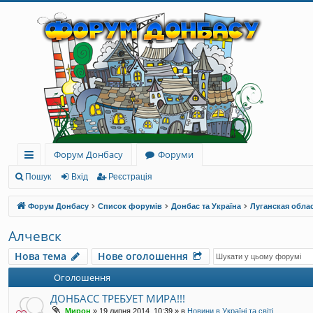
Форум Донбасу
Форуми
ви
Пошук
Вхід
Реєстрація
дк
Форум Донбасу
Список форумів
Донбас та Україна
Луганская обла
и
Алчевск
й
Нова тема
Нове оголошення
до
Оголошення
ст
ДОНБАСС ТРЕБУЕТ МИРА!!!
уп
Мирон
»
19 липня 2014, 10:39
» в
Новини в Україні та світі