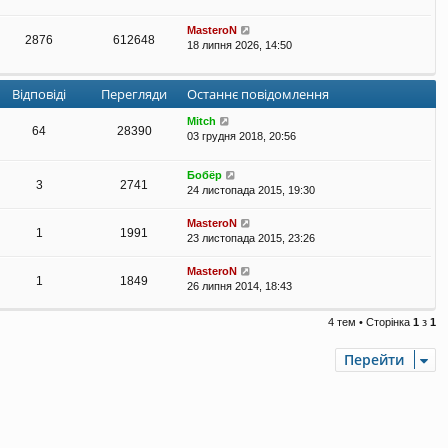
MasteroN
2876
612648
18 липня 2026, 14:50
Відповіді
Перегляди
Останнє повідомлення
Mitch
64
28390
03 грудня 2018, 20:56
Бобёр
3
2741
24 листопада 2015, 19:30
MasteroN
1
1991
23 листопада 2015, 23:26
MasteroN
1
1849
26 липня 2014, 18:43
4 тем • Сторінка
1
з
1
Перейти