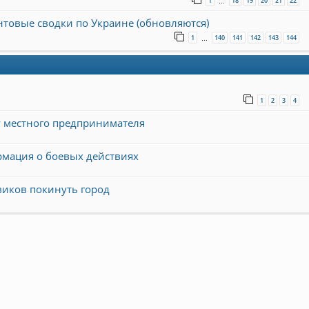
1
18
19
20
21
22
…
онтовые сводки по Украине (обновляются)
1
140
141
142
143
144
…
1
2
3
4
у местного предпринимателя
рмация о боевых действиях
виков покинуть город