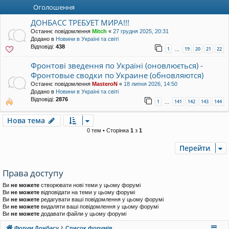
уп
Оголошення
ДОНБАСС ТРЕБУЕТ МИРА!!!
Останнє повідомлення
Mitch
«
27 грудня 2025, 20:31
Додано в
Новини в Україні та світі
Відповіді:
438
1
19
20
21
22
…
Фронтові зведення по Україні (оновлюється) -
Фронтовые сводки по Украине (обновляются)
Останнє повідомлення
MasteroN
«
18 липня 2026, 14:50
Додано в
Новини в Україні та світі
Відповіді:
2876
1
141
142
143
144
…
Нова тема
0 тем • Сторінка
1
з
1
Перейти
Права доступу
Ви
не можете
створювати нові теми у цьому форумі
Ви
не можете
відповідати на теми у цьому форумі
Ви
не можете
редагувати ваші повідомлення у цьому форумі
Ви
не можете
видаляти ваші повідомлення у цьому форумі
Ви
не можете
додавати файли у цьому форумі
Форум Донбасу
Список форумів