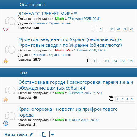
уп
Оголошення
ДОНБАСС ТРЕБУЕТ МИРА!!!
Останнє повідомлення
Mitch
«
27 грудня 2025, 20:31
Додано в
Новини в Україні та світі
Відповіді:
438
1
19
20
21
22
…
Фронтові зведення по Україні (оновлюється) -
Фронтовые сводки по Украине (обновляются)
Останнє повідомлення
MasteroN
«
18 липня 2026, 14:50
Додано в
Новини в Україні та світі
Відповіді:
2876
1
141
142
143
144
…
Тем
Обстановка в городе Красногоровка, перекличка и
обсуждение важных событий
Останнє повідомлення
Mitch
«
02 серпня 2017, 21:29
Відповіді:
69
1
2
3
4
Красногоровка - новости из прифронтового
города
Останнє повідомлення
Mitch
«
09 січня 2017, 20:02
Відповіді:
2
Нова тема