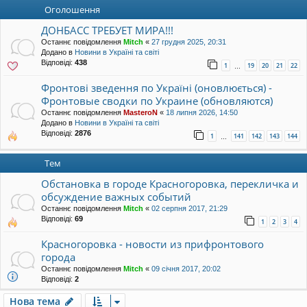
уп
Оголошення
ДОНБАСС ТРЕБУЕТ МИРА!!!
Останнє повідомлення
Mitch
«
27 грудня 2025, 20:31
Додано в
Новини в Україні та світі
Відповіді:
438
1
19
20
21
22
…
Фронтові зведення по Україні (оновлюється) -
Фронтовые сводки по Украине (обновляются)
Останнє повідомлення
MasteroN
«
18 липня 2026, 14:50
Додано в
Новини в Україні та світі
Відповіді:
2876
1
141
142
143
144
…
Тем
Обстановка в городе Красногоровка, перекличка и
обсуждение важных событий
Останнє повідомлення
Mitch
«
02 серпня 2017, 21:29
Відповіді:
69
1
2
3
4
Красногоровка - новости из прифронтового
города
Останнє повідомлення
Mitch
«
09 січня 2017, 20:02
Відповіді:
2
Нова тема