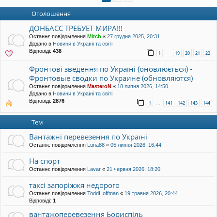
уп
Оголошення
ДОНБАСС ТРЕБУЕТ МИРА!!!
Останнє повідомлення
Mitch
«
27 грудня 2025, 20:31
Додано в
Новини в Україні та світі
Відповіді:
438
1
19
20
21
22
…
Фронтові зведення по Україні (оновлюється) -
Фронтовые сводки по Украине (обновляются)
Останнє повідомлення
MasteroN
«
18 липня 2026, 14:50
Додано в
Новини в Україні та світі
Відповіді:
2876
1
141
142
143
144
…
Тем
Вантажні перевезення по Україні
Останнє повідомлення
Luna88
«
05 липня 2026, 16:44
На спорт
Останнє повідомлення
Lavar
«
21 червня 2026, 18:20
таксі запоріжжя недорого
Останнє повідомлення
ToddHoffman
«
19 травня 2026, 20:44
Відповіді:
1
вантажоперевезення Бориспіль