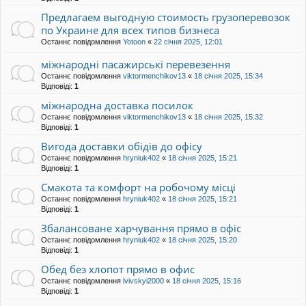
Предлагаем выгодную стоимость грузоперевозок
по Украине для всех типов бизнеса
Останнє повідомлення
Yotoon
«
22 січня 2025, 12:01
міжнародні пасажирські перевезення
Останнє повідомлення
viktormenchikov13
«
18 січня 2025, 15:34
Відповіді:
1
міжнародна доставка посилок
Останнє повідомлення
viktormenchikov13
«
18 січня 2025, 15:32
Відповіді:
1
Вигода доставки обідів до офісу
Останнє повідомлення
hryniuk402
«
18 січня 2025, 15:21
Відповіді:
1
Смакота та комфорт на робочому місці
Останнє повідомлення
hryniuk402
«
18 січня 2025, 15:21
Відповіді:
1
Збалансоване харчування прямо в офіс
Останнє повідомлення
hryniuk402
«
18 січня 2025, 15:20
Відповіді:
1
Обед без хлопот прямо в офис
Останнє повідомлення
lvivskyi2000
«
18 січня 2025, 15:16
Відповіді:
1