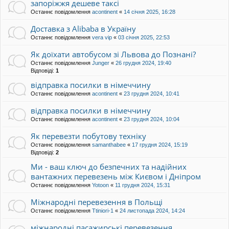
запоріжжя дешеве таксі
Останнє повідомлення
acontinent
«
14 січня 2025, 16:28
Доставка з Alibaba в Україну
Останнє повідомлення
vera vip
«
03 січня 2025, 22:53
Як доїхати автобусом зі Львова до Познані?
Останнє повідомлення
Junger
«
26 грудня 2024, 19:40
Відповіді:
1
відправка посилки в німеччину
Останнє повідомлення
acontinent
«
23 грудня 2024, 10:41
відправка посилки в німеччину
Останнє повідомлення
acontinent
«
23 грудня 2024, 10:04
Як перевезти побутову техніку
Останнє повідомлення
samanthabee
«
17 грудня 2024, 15:19
Відповіді:
2
Ми - ваш ключ до безпечних та надійних
вантажних перевезень між Києвом і Дніпром
Останнє повідомлення
Yotoon
«
11 грудня 2024, 15:31
Міжнародні перевезення в Польщі
Останнє повідомлення
Ttiniori-1
«
24 листопада 2024, 14:24
міжнародні пасажирські перевезення