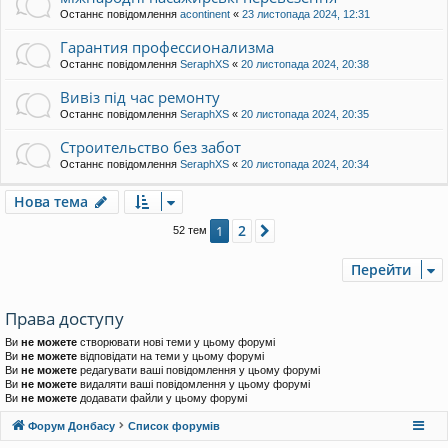
Останнє повідомлення
acontinent
«
23 листопада 2024, 12:31
Гарантия профессионализма
Останнє повідомлення
SeraphXS
«
20 листопада 2024, 20:38
Вивіз під час ремонту
Останнє повідомлення
SeraphXS
«
20 листопада 2024, 20:35
Строительство без забот
Останнє повідомлення
SeraphXS
«
20 листопада 2024, 20:34
Нова тема
2
1
Далі
52 тем
Перейти
Права доступу
Ви
не можете
створювати нові теми у цьому форумі
Ви
не можете
відповідати на теми у цьому форумі
Ви
не можете
редагувати ваші повідомлення у цьому форумі
Ви
не можете
видаляти ваші повідомлення у цьому форумі
Ви
не можете
додавати файли у цьому форумі
Форум Донбасу
Список форумів