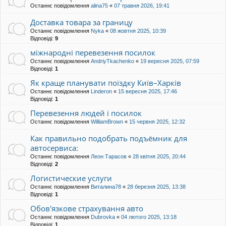
Останнє повідомлення
alina75
«
07 травня 2026, 19:41
Доставка товара за границу
Останнє повідомлення
Nyka
«
08 жовтня 2025, 10:39
Відповіді:
9
міжнародні перевезення посилок
Останнє повідомлення
AndriyTkachenko
«
19 вересня 2025, 07:59
Відповіді:
1
Як краще планувати поїздку Київ–Харків
Останнє повідомлення
Linderon
«
15 вересня 2025, 17:46
Відповіді:
1
Перевезення людей і посилок
Останнє повідомлення
WilliamBrown
«
15 червня 2025, 12:32
Как правильно подобрать подъёмник для
автосервиса:
Останнє повідомлення
Леон Тарасов
«
28 квітня 2025, 20:44
Відповіді:
2
Логистические услуги
Останнє повідомлення
Виталина78
«
28 березня 2025, 13:38
Відповіді:
1
Обов'язкове страхування авто
Останнє повідомлення
Dubrovka
«
04 лютого 2025, 13:18
Відповіді:
1