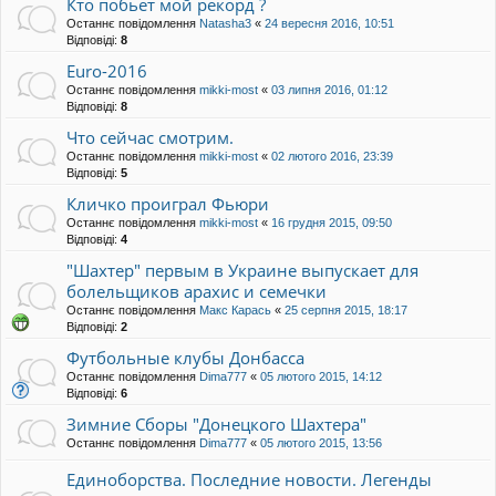
Кто побьет мой рекорд ?
Останнє повідомлення
Natasha3
«
24 вересня 2016, 10:51
Відповіді:
8
Euro-2016
Останнє повідомлення
mikki-most
«
03 липня 2016, 01:12
Відповіді:
8
Что сейчас смотрим.
Останнє повідомлення
mikki-most
«
02 лютого 2016, 23:39
Відповіді:
5
Кличко проиграл Фьюри
Останнє повідомлення
mikki-most
«
16 грудня 2015, 09:50
Відповіді:
4
"Шахтер" первым в Украине выпускает для
болельщиков арахис и семечки
Останнє повідомлення
Макс Карась
«
25 серпня 2015, 18:17
Відповіді:
2
Футбольные клубы Донбасса
Останнє повідомлення
Dima777
«
05 лютого 2015, 14:12
Відповіді:
6
Зимние Сборы "Донецкого Шахтера"
Останнє повідомлення
Dima777
«
05 лютого 2015, 13:56
Единоборства. Последние новости. Легенды