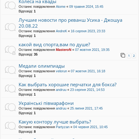
Колеса на квады
Останнє повідомлення
Atome
«
09 травня 2024, 15:45
Відповіді:
1
Лучшие новости про реванш Усика - Джошуа
20.08.22
Останнє повідомлення
AndreK
«
16 серпня 2023, 23:33
Відповіді:
1
какой вид спорта,вам по душе?
Останнє повідомлення
MasteroN
«
07 жовтня 2021, 19:35
Відповіді:
35
1
2
Медали олимпиады
Останнє повідомлення
velorun
«
07 жовтня 2021, 16:18
Відповіді:
1
Как выбрать хорошие перчатки для бокса?
Останнє повідомлення
andruu
«
23 серпня 2021, 14:53
Відповіді:
1
Українські півмарафони
Останнє повідомлення
andruu
«
25 липня 2021, 17:45
Відповіді:
1
Какую контору лучше выбрать?
Останнє повідомлення
Partyzan
«
04 червня 2021, 10:45
Відповіді:
8