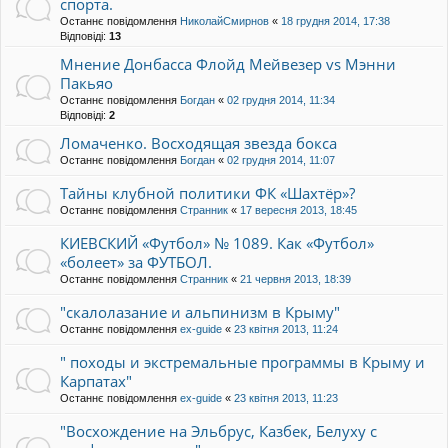
спорта.
Останнє повідомлення
НиколайСмирнов
«
18 грудня 2014, 17:38
Відповіді:
13
Мнение Донбасса Флойд Мейвезер vs Мэнни
Пакьяо
Останнє повідомлення
Богдан
«
02 грудня 2014, 11:34
Відповіді:
2
Ломаченко. Восходящая звезда бокса
Останнє повідомлення
Богдан
«
02 грудня 2014, 11:07
Тайны клубной политики ФК «Шахтёр»?
Останнє повідомлення
Странник
«
17 вересня 2013, 18:45
КИЕВСКИЙ «Футбол» № 1089. Как «Футбол»
«болеет» за ФУТБОЛ.
Останнє повідомлення
Странник
«
21 червня 2013, 18:39
"скалолазание и альпинизм в Крыму"
Останнє повідомлення
ex-guide
«
23 квітня 2013, 11:24
" походы и экстремальные программы в Крыму и
Карпатах"
Останнє повідомлення
ex-guide
«
23 квітня 2013, 11:23
"Восхождение на Эльбрус, Казбек, Белуху с