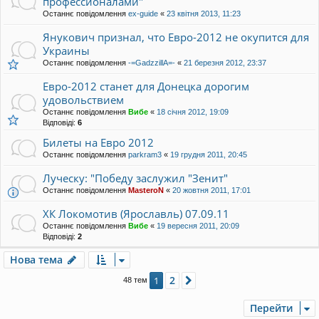
профессионалами"
Останнє повідомлення
ex-guide
«
23 квітня 2013, 11:23
Янукович признал, что Евро-2012 не окупится для
Украины
Останнє повідомлення
-=GadzzillA=-
«
21 березня 2012, 23:37
Евро-2012 станет для Донецка дорогим
удовольствием
Останнє повідомлення
Вибе
«
18 січня 2012, 19:09
Відповіді:
6
Билеты на Евро 2012
Останнє повідомлення
parkram3
«
19 грудня 2011, 20:45
Луческу: "Победу заслужил "Зенит"
Останнє повідомлення
MasteroN
«
20 жовтня 2011, 17:01
ХК Локомотив (Ярославль) 07.09.11
Останнє повідомлення
Вибе
«
19 вересня 2011, 20:09
Відповіді:
2
Нова тема
2
1
Далі
48 тем
Перейти