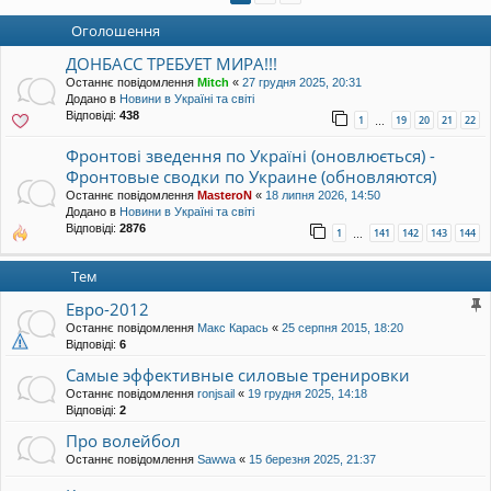
уп
Оголошення
ДОНБАСС ТРЕБУЕТ МИРА!!!
Останнє повідомлення
Mitch
«
27 грудня 2025, 20:31
Додано в
Новини в Україні та світі
Відповіді:
438
1
19
20
21
22
…
Фронтові зведення по Україні (оновлюється) -
Фронтовые сводки по Украине (обновляются)
Останнє повідомлення
MasteroN
«
18 липня 2026, 14:50
Додано в
Новини в Україні та світі
Відповіді:
2876
1
141
142
143
144
…
Тем
Евро-2012
Останнє повідомлення
Макс Карась
«
25 серпня 2015, 18:20
Відповіді:
6
Самые эффективные силовые тренировки
Останнє повідомлення
ronjsail
«
19 грудня 2025, 14:18
Відповіді:
2
Про волейбол
Останнє повідомлення
Sawwa
«
15 березня 2025, 21:37