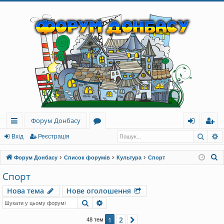
Форум Донбасу
Пошу
Р
ви
о
хі
еє
Вхід
Реєстрація
дк
ру
д
ст
П
Форум Донбасу
Список форумів
Культура
Спорт
и
м
ра
о
Спорт
ш
й
и
ці
Нова тема
Нове оголошення
у
до
я
Пошук
Розширений пошук
к
ст
2
1
Далі
48 тем