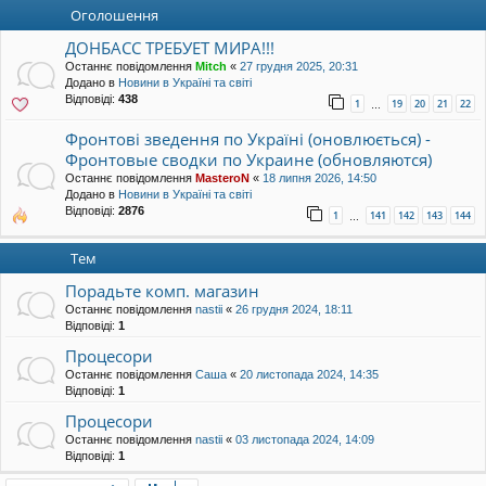
уп
Оголошення
ДОНБАСС ТРЕБУЕТ МИРА!!!
Останнє повідомлення
Mitch
«
27 грудня 2025, 20:31
Додано в
Новини в Україні та світі
Відповіді:
438
1
19
20
21
22
…
Фронтові зведення по Україні (оновлюється) -
Фронтовые сводки по Украине (обновляются)
Останнє повідомлення
MasteroN
«
18 липня 2026, 14:50
Додано в
Новини в Україні та світі
Відповіді:
2876
1
141
142
143
144
…
Тем
Порадьте комп. магазин
Останнє повідомлення
nastii
«
26 грудня 2024, 18:11
Відповіді:
1
Процесори
Останнє повідомлення
Саша
«
20 листопада 2024, 14:35
Відповіді:
1
Процесори
Останнє повідомлення
nastii
«
03 листопада 2024, 14:09
Відповіді:
1