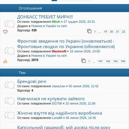
уп
Оголошення
ДОНБАСС ТРЕБУЕТ МИРА!!!
Останнє повідомлення
Mitch
«
27 грудня 2025, 20:31
Додано в
Новини в Україні та світі
Відповіді:
438
1
19
20
21
22
…
Фронтові зведення по Україні (оновлюється) -
Фронтовые сводки по Украине (обновляются)
Останнє повідомлення
MasteroN
«
18 липня 2026, 14:50
Додано в
Новини в Україні та світі
Відповіді:
2876
1
141
142
143
144
…
Тем
Брендові речі
Останнє повідомлення
JawaJuw
«
30 липня 2026, 11:42
Відповіді:
4
Навчилася не купувати зайвого
Останнє повідомлення
DI2708
«
20 липня 2026, 11:06
Жіноче взуття від надійного виробника
Останнє повідомлення
Luna88
«
06 липня 2026, 16:36
Капсульний гардероб: мій досвід після року