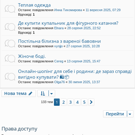
Теплая одежда
Останнє повідомлення
Инна Тихомирова
«
11 вересня 2025, 07:29
Відповіді:
1
Де купити купальник для фігурного катання?
Останнє повідомлення
Elnara
«
28 серпня 2025, 22:52
Відповіді:
1
Постільна білизна з вареної бавовни
Останнє повідомлення
vynjjo
«
27 серпня 2025, 10:28
Жіноче боді.
Останнє повідомлення
Cereg
«
13 серпня 2025, 15:47
Онлайн-шопінг для себе і родини: де зараз справді
вигідно купувати? 🛍️📦
Останнє повідомлення
Olga76
«
30 липня 2025, 13:37
Нова тема
2
3
4
5
1
Далі
133 тем
Перейти
Права доступу