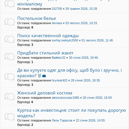
мінімалізму
Останнє повідомлення
DI2708
«
28 травня 2026, 15:28
Постельное белье
Останнє повідомлення
Антика
«
03 лютого 2026, 10:33
Відповіді:
8
Поиск качественной одежды
Останнє повідомлення
serhiy.melnyk2000
«
01 лютого 2026, 11:46
Відповіді:
3
Придбати стильний жакет
Останнє повідомлення
Bailelor32
«
30 січня 2026, 18:46
Відповіді:
1
Де ви купуєте одяг для офісу, щоб було і зручно, і
красиво? 👗💼
Останнє повідомлення
hryniuk402
«
28 січня 2026, 18:35
Відповіді:
3
Женский деловой костюм
Останнє повідомлення
alexivanovstar1985
«
28 січня 2026, 16:59
Відповіді:
6
Куртка как инвестиция: стоит ли покупать дорогую
модель?
Останнє повідомлення
Леон Тарасов
«
22 січня 2026, 14:55
Відповіді:
2