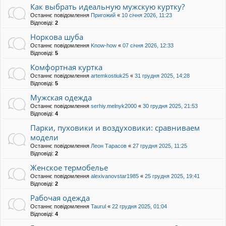
Как выбрать идеальную мужскую куртку?
Останнє повідомлення
Пригожий
«
10 січня 2026, 11:23
Відповіді:
2
Норкова шуба
Останнє повідомлення
Know-how
«
07 січня 2026, 12:33
Відповіді:
5
Комфортная куртка
Останнє повідомлення
artemkostiuk25
«
31 грудня 2025, 14:28
Відповіді:
5
Мужская одежда
Останнє повідомлення
serhiy.melnyk2000
«
30 грудня 2025, 21:53
Відповіді:
4
Парки, пуховики и воздуховики: сравниваем
модели
Останнє повідомлення
Леон Тарасов
«
27 грудня 2025, 11:25
Відповіді:
2
Женское термобелье
Останнє повідомлення
alexivanovstar1985
«
25 грудня 2025, 19:41
Відповіді:
2
Рабочая одежда
Останнє повідомлення
Taurul
«
22 грудня 2025, 01:04
Відповіді:
4