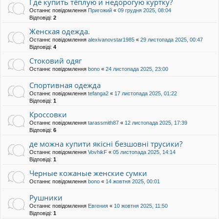
Где купить тёплую и недорогую куртку?
Останнє повідомлення
Пригожий
«
09 грудня 2025, 08:04
Відповіді:
2
Женская одежда.
Останнє повідомлення
alexivanovstar1985
«
29 листопада 2025, 00:47
Відповіді:
4
Стоковий одяг
Останнє повідомлення
bono
«
24 листопада 2025, 23:00
Спортивная одежда
Останнє повідомлення
tefanga2
«
17 листопада 2025, 01:22
Відповіді:
1
Кроссовки
Останнє повідомлення
tarassmith87
«
12 листопада 2025, 17:39
Відповіді:
6
де можна купити якісні безшовні трусики?
Останнє повідомлення
VovhikF
«
05 листопада 2025, 14:14
Відповіді:
1
Черные кожаные женские сумки
Останнє повідомлення
bono
«
14 жовтня 2025, 00:01
Рушники
Останнє повідомлення
Евгения
«
10 жовтня 2025, 11:50
Відповіді:
1