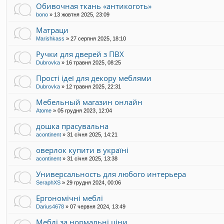
Обивочная ткань «антикоготь»
bono
»
13 жовтня 2025, 23:09
Матраци
Marishkass
»
27 серпня 2025, 18:10
Ручки для дверей з ПВХ
Dubrovka
»
16 травня 2025, 08:25
Прості ідеї для декору меблями
Dubrovka
»
12 травня 2025, 22:31
Мебельный магазин онлайн
Atome
»
05 грудня 2023, 12:04
дошка прасувальна
acontinent
»
31 січня 2025, 14:21
оверлок купити в україні
acontinent
»
31 січня 2025, 13:38
Универсальность для любого интерьера
SeraphXS
»
29 грудня 2024, 00:06
Ергономічні меблі
Darius4678
»
07 червня 2024, 13:49
Меблі за нормальні ціни