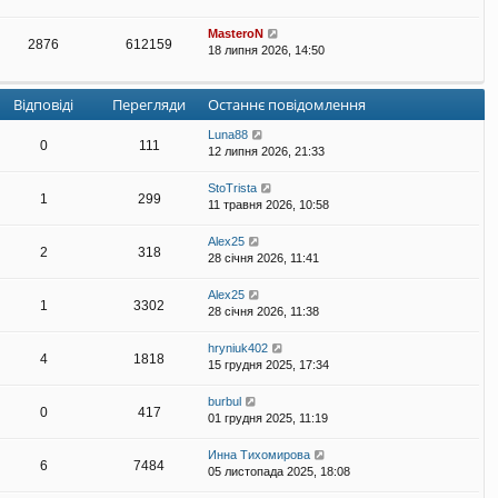
MasteroN
2876
612159
18 липня 2026, 14:50
Відповіді
Перегляди
Останнє повідомлення
Luna88
0
111
12 липня 2026, 21:33
StoTrista
1
299
11 травня 2026, 10:58
Alex25
2
318
28 січня 2026, 11:41
Alex25
1
3302
28 січня 2026, 11:38
hryniuk402
4
1818
15 грудня 2025, 17:34
burbul
0
417
01 грудня 2025, 11:19
Инна Тихомирова
6
7484
05 листопада 2025, 18:08