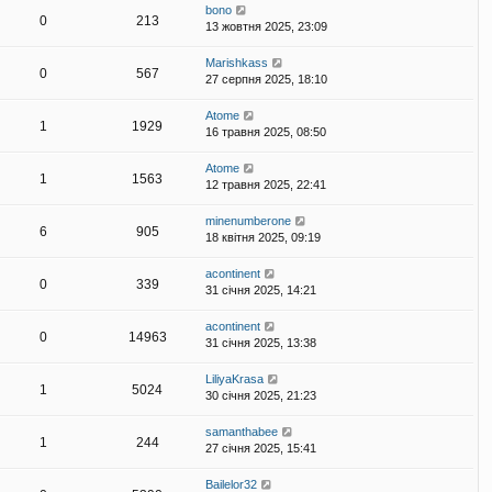
bono
0
213
13 жовтня 2025, 23:09
Marishkass
0
567
27 серпня 2025, 18:10
Atome
1
1929
16 травня 2025, 08:50
Atome
1
1563
12 травня 2025, 22:41
minenumberone
6
905
18 квітня 2025, 09:19
acontinent
0
339
31 січня 2025, 14:21
acontinent
0
14963
31 січня 2025, 13:38
LiliyaKrasa
1
5024
30 січня 2025, 21:23
samanthabee
1
244
27 січня 2025, 15:41
Bailelor32