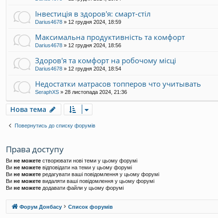
Інвестиція в здоров'я: смарт-стіл
Darius4678
»
12 грудня 2024, 18:59
Максимальна продуктивність та комфорт
Darius4678
»
12 грудня 2024, 18:56
Здоров'я та комфорт на робочому місці
Darius4678
»
12 грудня 2024, 18:54
Недостатки матрасов топперов что учитывать
SeraphXS
»
28 листопада 2024, 21:36
Нова тема
Повернутись до списку форумів
Права доступу
Ви
не можете
створювати нові теми у цьому форумі
Ви
не можете
відповідати на теми у цьому форумі
Ви
не можете
редагувати ваші повідомлення у цьому форумі
Ви
не можете
видаляти ваші повідомлення у цьому форумі
Ви
не можете
додавати файли у цьому форумі
Форум Донбасу
Список форумів