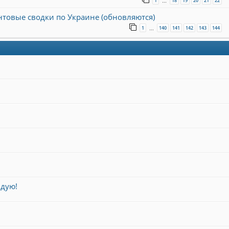
1
18
19
20
21
22
…
онтовые сводки по Украине (обновляются)
1
140
141
142
143
144
…
ндую!