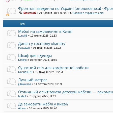
Фронтові зведення по Україні (оновлюється) - Фр
MasteroN
»
21 червня 2014, 02:06
» в
Новини в Україні та світі
Тем
Меблі на замовлення в Києві
Luna88
»
12 липня 2026, 21:33
Диван у гостьову кімнату
PapaZZik
»
06 травня 2026, 12:22
Шкаф для одежды
Dmitrik
»
10 грудня 2024, 11:59
Сучасний стіл для комфортної роботи
Darius4678
»
12 грудня 2024, 19:03
Лучший матрас
juliakotana
»
14 лютого 2020, 10:09
Отличный опыт заказа детской мебели — рекоме
burbul
»
01 грудня 2025, 11:19
Де замовити меблі у Києві?
Atome
»
16 червня 2025, 09:40