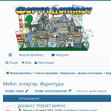
Форум Донбасу
Форуми
ви
Пошук
Вхід
Реєстрація
дк
Форум Донбасу
Список форумів
Барахолка - Дошка оголошень
Буд
и
Меблі. Інтер'єр. Фурнітура.
й
Нова тема
Нове оголошення
до
Оголошення
ст
ДОНБАСС ТРЕБУЕТ МИРА!!!
уп
Мирон
»
19 липня 2014, 10:39
» в
Новини в Україні та світі