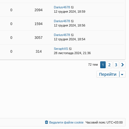
Darius4678
0
2094
12 грудня 2024, 18:59
Darius4678
0
1594
12 грудня 2024, 18:56
Darius4678
0
3057
12 грудня 2024, 18:54
SeraphXS
0
314
28 листопада 2024, 21:36
2
3
1
Д
72 тем
Перейти
Видалити файли cookie
Часовий пояс
UTC+03:00