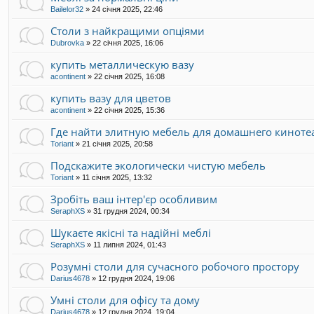
Bailelor32
»
24 січня 2025, 22:46
Столи з найкращими опціями
Dubrovka
»
22 січня 2025, 16:06
купить металлическую вазу
acontinent
»
22 січня 2025, 16:08
купить вазу для цветов
acontinent
»
22 січня 2025, 15:36
Где найти элитную мебель для домашнего киноте
Toriant
»
21 січня 2025, 20:58
Подскажите экологически чистую мебель
Toriant
»
11 січня 2025, 13:32
Зробіть ваш інтер'єр особливим
SeraphXS
»
31 грудня 2024, 00:34
Шукаєте якісні та надійні меблі
SeraphXS
»
11 липня 2024, 01:43
Розумні столи для сучасного робочого простору
Darius4678
»
12 грудня 2024, 19:06
Умні столи для офісу та дому
Darius4678
»
12 грудня 2024, 19:04