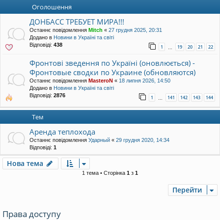
уп
Оголошення
ДОНБАСС ТРЕБУЕТ МИРА!!!
Останнє повідомлення
Mitch
«
27 грудня 2025, 20:31
Додано в
Новини в Україні та світі
Відповіді:
438
1
19
20
21
22
…
Фронтові зведення по Україні (оновлюється) -
Фронтовые сводки по Украине (обновляются)
Останнє повідомлення
MasteroN
«
18 липня 2026, 14:50
Додано в
Новини в Україні та світі
Відповіді:
2876
1
141
142
143
144
…
Тем
Аренда теплохода
Останнє повідомлення
Ударный
«
29 грудня 2020, 14:34
Відповіді:
1
Нова тема
1 тема • Сторінка
1
з
1
Перейти
Права доступу