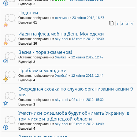
Відповіді:
2
Падонки
Останнє повідомлення
охломон
«
23 квітня 2012, 16:57
Відповіді:
61
1
2
3
4
Идеи на флешмоб на День Молодежи
Останнє повідомлення
sky-cool
«
13 квітня 2012, 20:30
Відповіді:
10
Весна - пора экзаменов!
Останнє повідомлення
Улыбка)
«
12 квітня 2012, 12:47
Відповіді:
3
Проблемы молодежи
Останнє повідомлення
Улыбка)
«
12 квітня 2012, 12:44
Відповіді:
4
Очередная сходка по случаю организации акции 9
мая
Останнє повідомлення
sky-cool
«
02 квітня 2012, 15:32
Відповіді:
1
Участники флэшмоба будут обнимать Украину, в
том числе и в Донецкой области
Останнє повідомлення
sky-cool
«
02 квітня 2012, 14:49
Відповіді:
4