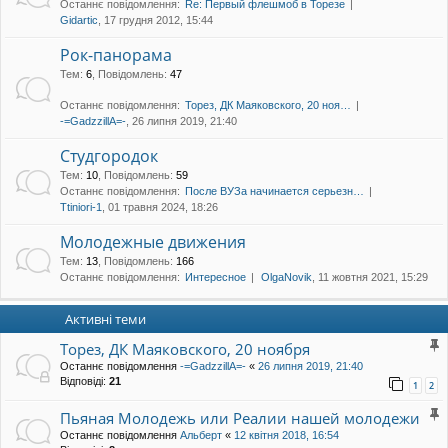
Останнє повідомлення:
Re: Первый флешмоб в Торезе
уп
Gidartic
, 17 грудня 2012, 15:44
Рок-панорама
Тем
:
6
,
Повідомлень
:
47
Останнє повідомлення:
Торез, ДК Маяковского, 20 ноя…
-=GadzzillA=-
, 26 липня 2019, 21:40
Студгородок
Тем
:
10
,
Повідомлень
:
59
Останнє повідомлення:
После ВУЗа начинается серьезн…
Ttiniori-1
, 01 травня 2024, 18:26
Молодежные движения
Тем
:
13
,
Повідомлень
:
166
Останнє повідомлення:
Интересное
OlgaNovik
, 11 жовтня 2021, 15:29
Активні теми
Торез, ДК Маяковского, 20 ноября
Останнє повідомлення
-=GadzzillA=-
«
26 липня 2019, 21:40
Відповіді:
21
1
2
Пьяная Молодежь или Реалии нашей молодежи
Останнє повідомлення
Альберт
«
12 квітня 2018, 16:54