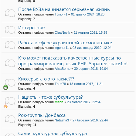
Відповіді:
8
После ВУЗа начинается серьезная жизнь
Останнє повідомлення
Ttiniori-1
«
01 травня 2024, 18:26
Відповіді:
7
Интересное
Останнє повідомлення
OlgaNovik
«
11 жовтня 2021, 15:29
Работа в сфере украинской космонавтике
Останнє повідомлення
ingener11
«
08 листопада 2019, 12:04
Кто может подсказать качественные курсы по
программированию, язык PHP. Заранее спасибо!
Останнє повідомлення
AlisaBerne
«
30 серпня 2018, 19:04
Киссеры: кто это такие???
Останнє повідомлення
Таня78
«
18 жовтня 2017, 11:21
Відповіді:
4
Нацисты - тоже субкультура?
Останнє повідомлення
Mitch
«
23 лютого 2017, 22:54
Відповіді:
4
Рок-группы Донбасса
Останнє повідомлення
Natasha3
«
27 березня 2016, 22:44
Відповіді:
11
Самая культурная субкультура