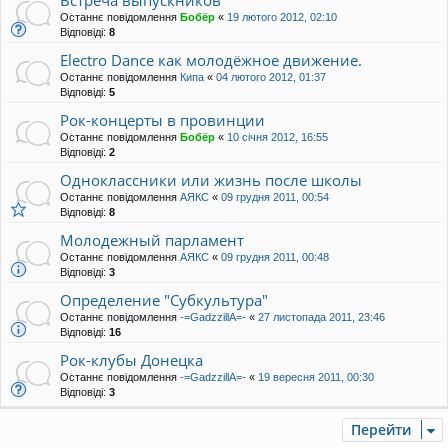
Встреча выпускников
Останнє повідомлення
Бобёр
«
19 лютого 2012, 02:10
Відповіді:
8
Electro Dance как молодёжное движение.
Останнє повідомлення
Кипа
«
04 лютого 2012, 01:37
Відповіді:
5
Рок-концерты в провинции
Останнє повідомлення
Бобёр
«
10 січня 2012, 16:55
Відповіді:
2
Одноклассники или жизнь после школы
Останнє повідомлення
АЯКС
«
09 грудня 2011, 00:54
Відповіді:
8
Молодежный парламент
Останнє повідомлення
АЯКС
«
09 грудня 2011, 00:48
Відповіді:
3
Определение "Субкультура"
Останнє повідомлення
-=GadzzillA=-
«
27 листопада 2011, 23:46
Відповіді:
16
Рок-клубы Донецка
Останнє повідомлення
-=GadzzillA=-
«
19 вересня 2011, 00:30
Відповіді:
3
Перейти