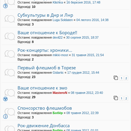
Останнє повідомлення
Klishka
«
16 березня 2016, 17:48
Відповіді:
10
Субкультуры в Днр и Лнр
Останнє повідомлення
Luga Soldaten
«
04 лютого 2016, 14:38
Відповіді:
3
Ваше отношение к Бороде!!
Останнє повідомлення
devil22
«
30 серпня 2015, 18:37
Відповіді:
8
Рок-концерты: хроники...
Останнє повідомлення
mikki-most
«
31 травня 2015, 21:54
Відповіді:
2
Первый флешмоб в Торезе
Останнє повідомлення
Gidartic
«
17 грудня 2012, 15:44
Відповіді:
23
1
2
Ваше отношение к эмо
Останнє повідомлення
MasteroN
«
08 травня 2012, 23:40
Відповіді:
29
1
2
Спонсорство флешмобов
Останнє повідомлення
Бобёр
«
08 травня 2012, 22:39
Відповіді:
3
Рок-движение Донбасса
Останнє повідомлення
Бобёр
«
08 травня 2012, 01:01