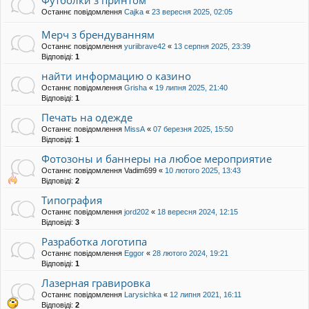
Футболки з принтом
Останнє повідомлення
Cajka
«
23 вересня 2025, 02:05
Мерч з брендуванням
Останнє повідомлення
yuriibrave42
«
13 серпня 2025, 23:39
Відповіді:
1
найти информацию о казино
Останнє повідомлення
Grisha
«
19 липня 2025, 21:40
Відповіді:
1
Печать на одежде
Останнє повідомлення
MissA
«
07 березня 2025, 15:50
Відповіді:
1
Фотозоны и баннеры на любое мероприятие
Останнє повідомлення
Vadim699
«
10 лютого 2025, 13:43
Відповіді:
2
Типография
Останнє повідомлення
jord202
«
18 вересня 2024, 12:15
Відповіді:
3
Разработка логотипа
Останнє повідомлення
Eggor
«
28 лютого 2024, 19:21
Відповіді:
1
Лазерная гравировка
Останнє повідомлення
Larysichka
«
12 липня 2021, 16:11
Відповіді:
2