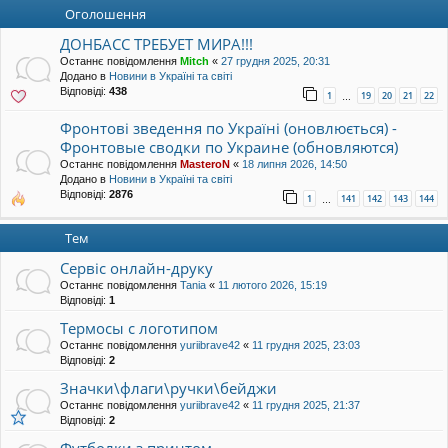
уп
Оголошення
ДОНБАСС ТРЕБУЕТ МИРА!!!
Останнє повідомлення
Mitch
«
27 грудня 2025, 20:31
Додано в
Новини в Україні та світі
Відповіді:
438
1
19
20
21
22
…
Фронтові зведення по Україні (оновлюється) -
Фронтовые сводки по Украине (обновляются)
Останнє повідомлення
MasteroN
«
18 липня 2026, 14:50
Додано в
Новини в Україні та світі
Відповіді:
2876
1
141
142
143
144
…
Тем
Cервіс онлайн-друку
Останнє повідомлення
Tania
«
11 лютого 2026, 15:19
Відповіді:
1
Термосы с логотипом
Останнє повідомлення
yuriibrave42
«
11 грудня 2025, 23:03
Відповіді:
2
Значки\флаги\ручки\бейджи
Останнє повідомлення
yuriibrave42
«
11 грудня 2025, 21:37
Відповіді:
2