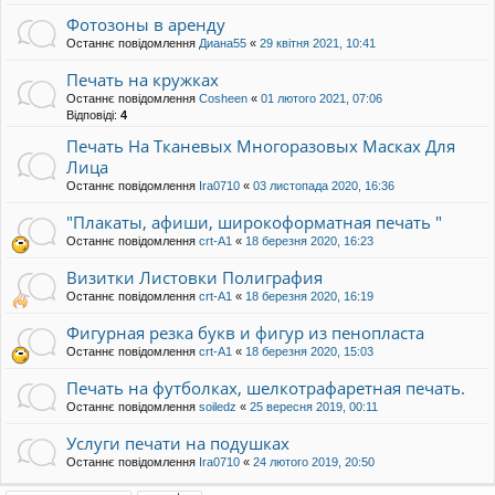
Фотозоны в аренду
Останнє повідомлення
Диана55
«
29 квітня 2021, 10:41
Печать на кружках
Останнє повідомлення
Cosheen
«
01 лютого 2021, 07:06
Відповіді:
4
Печать На Тканевых Многоразовых Масках Для
Лица
Останнє повідомлення
Ira0710
«
03 листопада 2020, 16:36
"Плакаты, афиши, широкоформатная печать "
Останнє повідомлення
crt-A1
«
18 березня 2020, 16:23
Визитки Листовки Полиграфия
Останнє повідомлення
crt-A1
«
18 березня 2020, 16:19
Фигурная резка букв и фигур из пенопласта
Останнє повідомлення
crt-A1
«
18 березня 2020, 15:03
Печать на футболках, шелкотрафаретная печать.
Останнє повідомлення
soiledz
«
25 вересня 2019, 00:11
Услуги печати на подушках
Останнє повідомлення
Ira0710
«
24 лютого 2019, 20:50