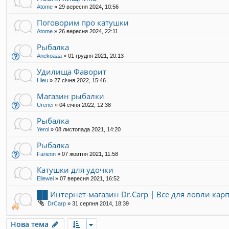
Atome
»
29 вересня 2024, 10:56
Поговорим про катушки
Atome
»
26 вересня 2024, 22:11
Рыбалка
Anekoaaa
»
01 грудня 2021, 20:13
Удилища Фаворит
Hieu
»
27 січня 2022, 15:46
Магазин рыбалки
Urenci
»
04 січня 2022, 12:38
Рыбалка
Yerol
»
08 листопада 2021, 14:20
Рыбалка
Farienn
»
07 жовтня 2021, 11:58
Катушки для удочки
Ellewei
»
07 вересня 2021, 16:52
██ Интернет-магазин Dr.Carp | Все для ловли ка
DrCarp
»
31 серпня 2014, 18:39
Нова тема