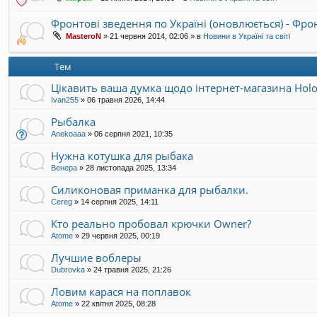
Фронтові зведення по Україні (оновлюється) - Фр
MasteroN
»
21 червня 2014, 02:06
» в
Новини в Україні та світі
Тем
Цікавить ваша думка щодо інтернет-магазина Hol
Ivan255
»
06 травня 2026, 14:44
Рыбалка
Anekoaaa
»
06 серпня 2021, 10:35
Нужна котушка для рыбака
Венера
»
28 листопада 2025, 13:34
Силиконовая приманка для рыбалки.
Cereg
»
14 серпня 2025, 14:11
Кто реально пробовал крючки Owner?
Atome
»
29 червня 2025, 00:19
Лучшие воблеры
Dubrovka
»
24 травня 2025, 21:26
Ловим карася на поплавок
Atome
»
22 квітня 2025, 08:28