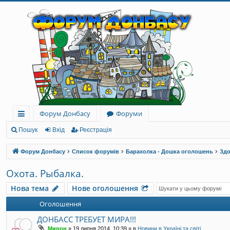
Форум Донбасу
Форуми
ви
Пошук
Вхід
Реєстрація
дк
Форум Донбасу
Список форумів
Барахолка - Дошка оголошень
Здо
и
Охота. Рыбалка.
й
Нова тема
Нове оголошення
до
Оголошення
ст
ДОНБАСС ТРЕБУЕТ МИРА!!!
уп
Мирон
»
19 липня 2014, 10:39
» в
Новини в Україні та світі