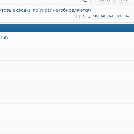
1
18
19
20
21
22
…
онтовые сводки по Украине (обновляются)
1
140
141
142
143
144
…
osun