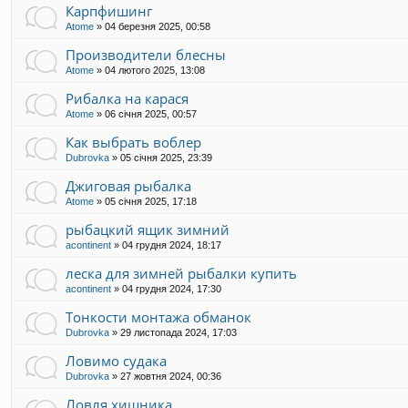
Карпфишинг
Atome
»
04 березня 2025, 00:58
Производители блесны
Atome
»
04 лютого 2025, 13:08
Рибалка на карася
Atome
»
06 січня 2025, 00:57
Как выбрать воблер
Dubrovka
»
05 січня 2025, 23:39
Джиговая рыбалка
Atome
»
05 січня 2025, 17:18
рыбацкий ящик зимний
acontinent
»
04 грудня 2024, 18:17
леска для зимней рыбалки купить
acontinent
»
04 грудня 2024, 17:30
Тонкости монтажа обманок
Dubrovka
»
29 листопада 2024, 17:03
Ловимо судака
Dubrovka
»
27 жовтня 2024, 00:36
Ловля хищника