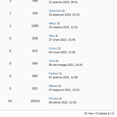
3
496
21 жовтня 2024, 09:41
Dubrovka
1
434
26 вересня 2024, 22:43
falkyz
1
1085
10 червня 2022, 21:01
Hieu
0
858
27 січня 2022, 15:46
Urenci
0
812
04 січня 2022, 12:38
Yerol
0
804
08 листопада 2021, 14:20
Farienn
0
883
07 жовтня 2021, 11:58
Ellewei
0
831
07 вересня 2021, 16:52
DrCarp
63
28314
08 квітня 2015, 12:03
25 тем • Сторінка
1
з
1