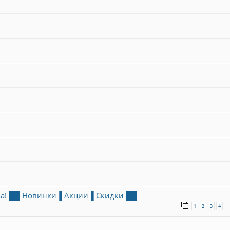
рпа! ██ Новинки▐ Акции▐ Скидки ██
1
2
3
4