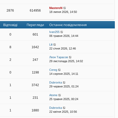
MasteroN
2876
614956
18 липня 2026, 14:50
Відповіді
Перегляди
Останнє повідомлення
Ivan255
0
601
06 травня 2026, 14:44
Lili
8
1642
22 січня 2026, 12:46
Леон Тарасов
2
247
29 листопада 2025, 14:02
Cereg
0
1198
14 серпня 2025, 14:11
Dubrovka
1
3742
29 червня 2025, 01:24
Atome
1
231
25 травня 2025, 00:24
Dubrovka
1
1880
22 квітня 2025, 10:56