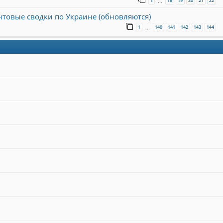
1
18
19
20
21
22
…
онтовые сводки по Украине (обновляются)
1
140
141
142
143
144
…