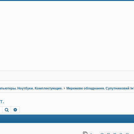
пьютеры. Ноутбуки. Комплектующие.
Мережеве обладнання. Супутниковий Інт
т.
Пошук
Розширений пошук