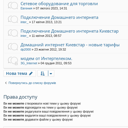
Сетевое оборудование для торговли
Евгения
»
07 лютого 2023, 14:31
Подключение Домашнего интернета
inter_
»
17 квітня 2013, 13:21
Подключение Домашнего интернета Киевстар
inter_
»
11 квітня 2013, 08:57
Домашний интернет Киевстар - новые тарифы
dp2000
»
23 жовтня 2012, 19:32
модем от Интертелеком.
3G_Internet
»
04 грудня 2011, 09:53
Нова тема
Повернутись до списку форумів
Права доступу
Ви
не можете
створювати нові теми у цьому форумі
Ви
не можете
відповідати на теми у цьому форумі
Ви
не можете
редагувати ваші повідомлення у цьому форумі
Ви
не можете
видаляти ваші повідомлення у цьому форумі
Ви
не можете
додавати файли у цьому форумі