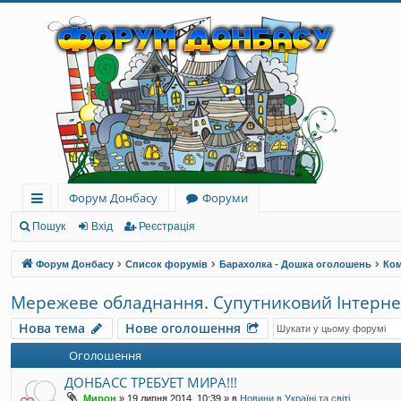
Форум Донбасу
Форуми
ви
Пошук
Вхід
Реєстрація
дк
Форум Донбасу
Список форумів
Барахолка - Дошка оголошень
Ком
и
Мережеве обладнання. Супутниковий Інтерне
й
Нова тема
Нове оголошення
до
Оголошення
ст
ДОНБАСС ТРЕБУЕТ МИРА!!!
уп
Мирон
»
19 липня 2014, 10:39
» в
Новини в Україні та світі