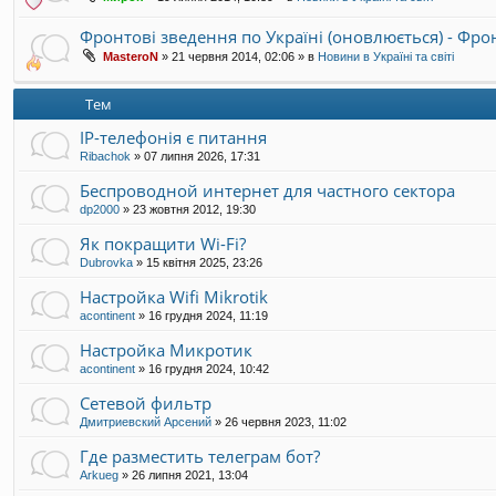
Фронтові зведення по Україні (оновлюється) - Фр
MasteroN
»
21 червня 2014, 02:06
» в
Новини в Україні та світі
Тем
IP-телефонія є питання
Ribachok
»
07 липня 2026, 17:31
Беспроводной интернет для частного сектора
dp2000
»
23 жовтня 2012, 19:30
Як покращити Wi-Fi?
Dubrovka
»
15 квітня 2025, 23:26
Настройка Wifi Mikrotik
acontinent
»
16 грудня 2024, 11:19
Настройка Микротик
acontinent
»
16 грудня 2024, 10:42
Сетевой фильтр
Дмитриевский Арсений
»
26 червня 2023, 11:02
Где разместить телеграм бот?
Arkueg
»
26 липня 2021, 13:04