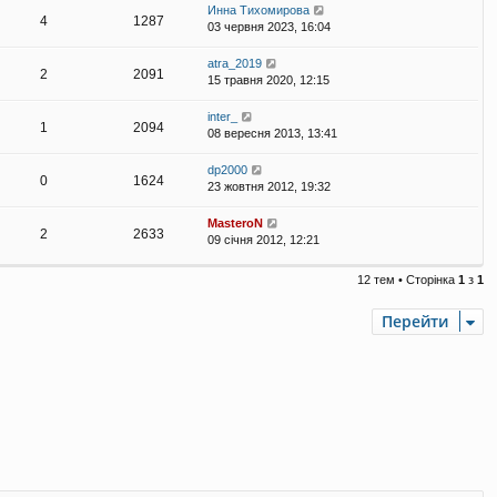
Инна Тихомирова
4
1287
03 червня 2023, 16:04
atra_2019
2
2091
15 травня 2020, 12:15
inter_
1
2094
08 вересня 2013, 13:41
dp2000
0
1624
23 жовтня 2012, 19:32
MasteroN
2
2633
09 січня 2012, 12:21
12 тем • Сторінка
1
з
1
Перейти