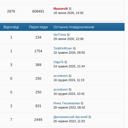
MasteroN
2876
608491
18 липня 2026, 14:50
Відповіді
Перегляди
Останнє повідомлення
StoTrista
1
234
29 липня 2026, 12:08
ToddHoffman
1
1754
10 травня 2026, 09:55
Olga76
3
389
24 травня 2025, 21:44
acontinent
0
250
16 грудня 2024, 11:19
acontinent
0
250
16 грудня 2024, 10:42
Инна Тихомирова
2
831
28 червня 2023, 08:42
Дмитриевский Арсений
7
2449
26 червня 2023, 11:03