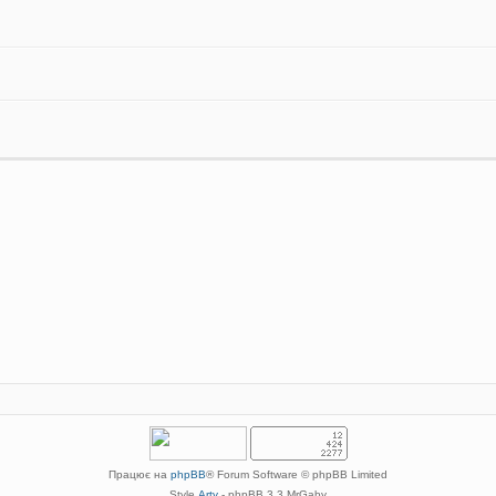
Працює на
phpBB
® Forum Software © phpBB Limited
Style
Arty
- phpBB 3.3 MrGaby