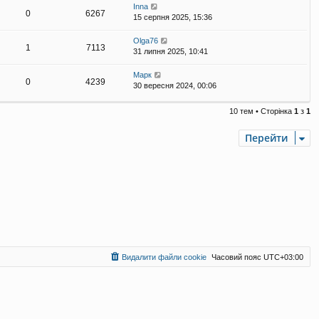
Inna
0
6267
15 серпня 2025, 15:36
Olga76
1
7113
31 липня 2025, 10:41
Марк
0
4239
30 вересня 2024, 00:06
10 тем • Сторінка
1
з
1
Перейти
Видалити файли cookie
Часовий пояс
UTC+03:00