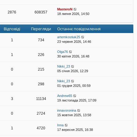
MasteroN
2876
608357
18 липня 2026, 14:50
Відповіді
Перегляди
Останнє повідомлення
artemkostiuk25
1
734
23 червня 2026, 14:46
Olga76
1
226
30 квітня 2026, 16:48
Nikki_23
0
215
05 січня 2026, 12:29
Nikki_23
0
298
01 грудня 2025, 00:59
Andrew65
3
11134
19 листопада 2025, 17:09
innavoronina
0
2724
15 жовтня 2025, 13:58
Inna
1
4720
17 вересня 2025, 16:38