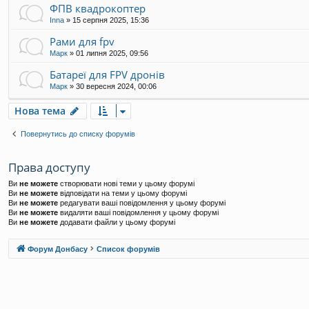
ФПВ квадрокоптер
Inna
»
15 серпня 2025, 15:36
Рами для fpv
Марк
»
01 липня 2025, 09:56
Батареї для FPV дронів
Марк
»
30 вересня 2024, 00:06
Нова тема
Повернутись до списку форумів
Права доступу
Ви
не можете
створювати нові теми у цьому форумі
Ви
не можете
відповідати на теми у цьому форумі
Ви
не можете
редагувати ваші повідомлення у цьому форумі
Ви
не можете
видаляти ваші повідомлення у цьому форумі
Ви
не можете
додавати файли у цьому форумі
Форум Донбасу
Список форумів