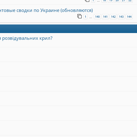
1
18
19
20
21
22
…
онтовые сводки по Украине (обновляются)
1
140
141
142
143
144
…
я розвідувальних крил?