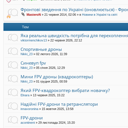
Фронтові зведення по Україні (оновлюється) - Фр
MasteroN
»
21 червня 2014, 02:06
» в
Новини в Україні та світі
Тем
Яка реальна швидкість потрібна для перехопленн
viktormenchikov13
»
22 червня 2026, 22:12
Спортивные дроны
Nikki_23
»
02 лютого 2026, 11:39
Синевуп fpv
Nikki_23
»
05 січня 2026, 12:29
Мини FPV дроны (квадрокоптеры)
Nikki_23
»
01 грудня 2025, 00:59
Який FPV-квадрокоптер вибрати новачку?
Elnara
»
13 червня 2025, 15:22
Надійні FPV-дрони та ретранслятори
innavoronina
»
15 жовтня 2025, 13:58
FPV-дрони
acontinent
»
29 листопада 2024, 15:20