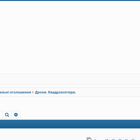
альні оголошення
Дрони. Квадрокоптери.
Пошук
Розширений пошук