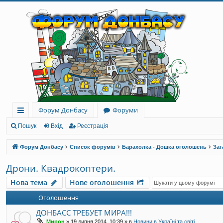
Форум Донбасу
Форуми
ви
Пошук
Вхід
Реєстрація
дк
Форум Донбасу
Список форумів
Барахолка - Дошка оголошень
Заг
и
Дрони. Квадрокоптери.
й
Нова тема
Нове оголошення
до
Оголошення
ст
ДОНБАСС ТРЕБУЕТ МИРА!!!
уп
Мирон
»
19 липня 2014, 10:39
» в
Новини в Україні та світі