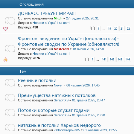
уп
Оголошення
ДОНБАСС ТРЕБУЕТ МИРА!!!
Останнє повідомлення
Mitch
«
27 грудня 2025, 20:31
Додано в
Новини в Україні та світі
Відповіді:
438
1
19
20
21
22
…
Фронтові зведення по Україні (оновлюється) -
Фронтовые сводки по Украине (обновляются)
Останнє повідомлення
MasteroN
«
18 липня 2026, 14:50
Додано в
Новини в Україні та світі
Відповіді:
2876
1
141
142
143
144
…
Тем
Реечные потолки
Останнє повідомлення
Never
«
06 червня 2026, 17:45
Преимущества натяжных потолков
Останнє повідомлення
SeraphXS
«
01 травня 2025, 23:47
Потолки которые служат годами
Останнє повідомлення
SeraphXS
«
01 травня 2025, 23:28
натяжные потолки Харьков недорого
Останнє повідомлення
viktoriakropova85
«
01 жовтня 2023, 12:55