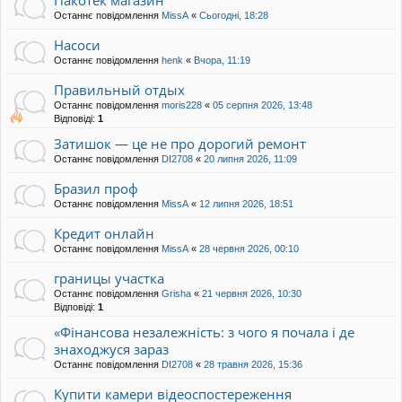
Останнє повідомлення
MissA
«
Сьогодні, 18:28
Насоси
Останнє повідомлення
henk
«
Вчора, 11:19
Правильный отдых
Останнє повідомлення
moris228
«
05 серпня 2026, 13:48
Відповіді:
1
Затишок — це не про дорогий ремонт
Останнє повідомлення
DI2708
«
20 липня 2026, 11:09
Бразил проф
Останнє повідомлення
MissA
«
12 липня 2026, 18:51
Кредит онлайн
Останнє повідомлення
MissA
«
28 червня 2026, 00:10
границы участка
Останнє повідомлення
Grisha
«
21 червня 2026, 10:30
Відповіді:
1
«Фінансова незалежність: з чого я почала і де
знаходжуся зараз
Останнє повідомлення
DI2708
«
28 травня 2026, 15:36
Купити камери відеоспостереження