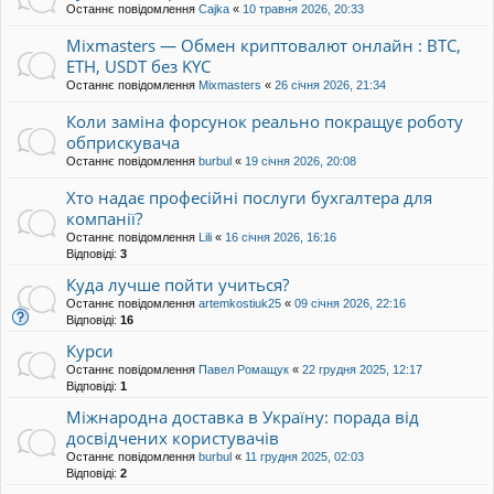
Останнє повідомлення
Cajka
«
10 травня 2026, 20:33
Mixmasters — Обмен криптовалют онлайн : BTC,
ETH, USDT без KYC
Останнє повідомлення
Mixmasters
«
26 січня 2026, 21:34
Коли заміна форсунок реально покращує роботу
обприскувача
Останнє повідомлення
burbul
«
19 січня 2026, 20:08
Хто надає професійні послуги бухгалтера для
компанії?
Останнє повідомлення
Lili
«
16 січня 2026, 16:16
Відповіді:
3
Куда лучше пойти учиться?
Останнє повідомлення
artemkostiuk25
«
09 січня 2026, 22:16
Відповіді:
16
Курси
Останнє повідомлення
Павел Ромащук
«
22 грудня 2025, 12:17
Відповіді:
1
Міжнародна доставка в Україну: порада від
досвідчених користувачів
Останнє повідомлення
burbul
«
11 грудня 2025, 02:03
Відповіді:
2