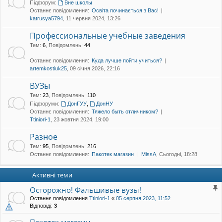
Підфорум:
Вне школы
уп
Останнє повідомлення:
Освіта починається з Вас!
katrusya5794
, 11 червня 2024, 13:26
Профессиональные учебные заведения
Тем
:
6
,
Повідомлень
:
44
Останнє повідомлення:
Куда лучше пойти учиться?
artemkostiuk25
, 09 січня 2026, 22:16
ВУЗы
Тем
:
23
,
Повідомлень
:
110
Підфоруми:
ДонГУУ
,
ДонНУ
Останнє повідомлення:
Тяжело быть отличником?
Ttiniori-1
, 23 жовтня 2024, 19:00
Разное
Тем
:
95
,
Повідомлень
:
216
Останнє повідомлення:
Пакотек магазин
MissA
, Сьогодні, 18:28
Активні теми
Осторожно! Фальшивые вузы!
Останнє повідомлення
Ttiniori-1
«
05 серпня 2023, 11:52
Відповіді:
3
Пакотек магазин