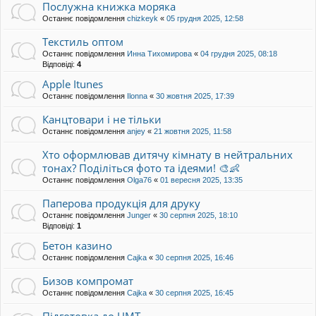
Послужна книжка моряка
Останнє повідомлення
chizkeyk
«
05 грудня 2025, 12:58
Текстиль оптом
Останнє повідомлення
Инна Тихомирова
«
04 грудня 2025, 08:18
Відповіді:
4
Apple Itunes
Останнє повідомлення
Ilonna
«
30 жовтня 2025, 17:39
Канцтовари і не тільки
Останнє повідомлення
anjey
«
21 жовтня 2025, 11:58
Хто оформлював дитячу кімнату в нейтральних
тонах? Поділіться фото та ідеями! 🎨👶
Останнє повідомлення
Olga76
«
01 вересня 2025, 13:35
Паперова продукція для друку
Останнє повідомлення
Junger
«
30 серпня 2025, 18:10
Відповіді:
1
Бетон казино
Останнє повідомлення
Cajka
«
30 серпня 2025, 16:46
Бизов компромат
Останнє повідомлення
Cajka
«
30 серпня 2025, 16:45
Підготовка до НМТ