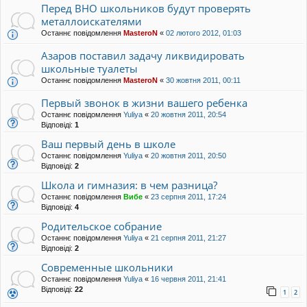
Перед ВНО школьников будут проверять
металлоискателями
Останнє повідомлення
MasteroN
«
02 лютого 2012, 01:03
Азаров поставил задачу ликвидировать
школьные туалеты
Останнє повідомлення
MasteroN
«
30 жовтня 2011, 00:11
Первый звонок в жизни вашего ребенка
Останнє повідомлення
Yuliya
«
20 жовтня 2011, 20:54
Відповіді:
1
Ваш первый день в школе
Останнє повідомлення
Yuliya
«
20 жовтня 2011, 20:50
Відповіді:
2
Школа и гимназия: в чем разница?
Останнє повідомлення
Вибе
«
23 серпня 2011, 17:24
Відповіді:
4
Родительское собрание
Останнє повідомлення
Yuliya
«
21 серпня 2011, 21:27
Відповіді:
2
Современные школьники
Останнє повідомлення
Yuliya
«
16 червня 2011, 21:41
Відповіді:
22
1
2