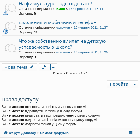
На физкультуре надо отдыхать!
Останнє повідомлення
Вибе
«
16 червня 2011, 13:14
Відповіді:
5
школьник и мобильный телефон
Останнє повідомлення
охломон
«
16 червня 2011, 11:37
Відповіді:
11
Что же собственно влияет на детскую
успеваемость в школе?
Останнє повідомлення
охломон
«
16 червня 2011, 11:25
Відповіді:
3
Нова тема
11 тем • Сторінка
1
з
1
Перейти
Права доступу
Ви
не можете
створювати нові теми у цьому форумі
Ви
не можете
відповідати на теми у цьому форумі
Ви
не можете
редагувати ваші повідомлення у цьому форумі
Ви
не можете
видаляти ваші повідомлення у цьому форумі
Ви
не можете
додавати файли у цьому форумі
Форум Донбасу
Список форумів