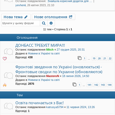
Останнє повідомлення:
Знайшла корисний додаток для …
уп
yevhenii
, 26 квітня 2023, 21:10
Нова тема
Нове оголошення
Пошук
Розширений пошук
11 тем • Сторінка
1
з
1
Оголошення
ДОНБАСС ТРЕБУЕТ МИРА!!!
Останнє повідомлення
Mitch
«
27 грудня 2025, 20:31
Додано в
Новини в Україні та світі
Відповіді:
438
1
19
20
21
22
…
Фронтові зведення по Україні (оновлюється) -
Фронтовые сводки по Украине (обновляются)
Останнє повідомлення
MasteroN
«
18 липня 2026, 14:50
Додано в
Новини в Україні та світі
Відповіді:
2876
1
141
142
143
144
…
Тем
Освіта починається з Вас!
Останнє повідомлення
katrusya5794
«
11 червня 2024, 13:26
Відповіді:
1