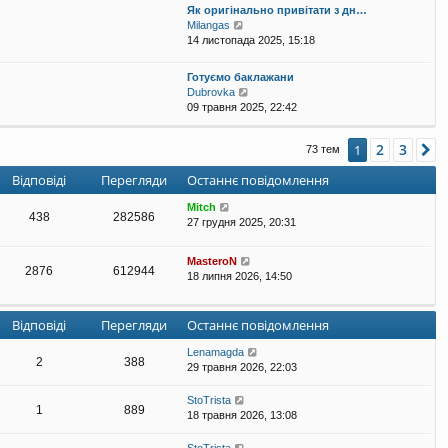
Як оригінально привітати з дн…
е
П
Milangas
г
е
14 листопада 2025, 15:18
л
р
я
е
н
Готуємо баклажани
г
у
П
Dubrovka
л
т
е
09 травня 2025, 22:42
я
и
р
н
о
е
у
с
2
3
1
Д
73 тем
г
т
т
л
и
а
Відповіді
Перегляди
Останнє повідомлення
я
о
н
н
с
н
Mitch
у
438
282586
т
є
27 грудня 2025, 20:31
т
а
п
и
н
о
о
MasteroN
н
в
2876
612944
с
18 липня 2026, 14:50
є
і
т
п
д
а
о
о
н
Відповіді
Перегляди
Останнє повідомлення
в
м
н
і
л
є
Lenamagda
д
е
п
2
388
29 травня 2026, 22:03
о
н
о
м
н
в
л
я
StoTrista
і
1
889
е
18 травня 2026, 13:08
д
н
о
н