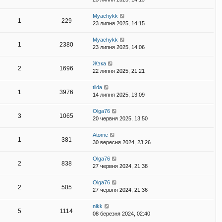
Myachykk
1
229
23 липня 2025, 14:15
Myachykk
1
2380
23 липня 2025, 14:06
Жэка
2
1696
22 липня 2025, 21:21
tilda
1
3976
14 липня 2025, 13:09
Olga76
3
1065
20 червня 2025, 13:50
Atome
1
381
30 вересня 2024, 23:26
Olga76
2
838
27 червня 2024, 21:38
Olga76
2
505
27 червня 2024, 21:36
nikk
5
1114
08 березня 2024, 02:40