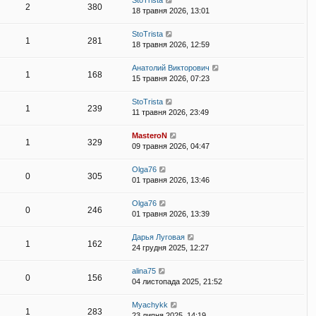
StoTrista
м
2
380
я
18 травня 2026, 13:01
л
е
н
StoTrista
1
281
н
18 травня 2026, 12:59
я
Анатолий Викторович
1
168
15 травня 2026, 07:23
StoTrista
1
239
11 травня 2026, 23:49
MasteroN
1
329
09 травня 2026, 04:47
Olga76
0
305
01 травня 2026, 13:46
Olga76
0
246
01 травня 2026, 13:39
Дарья Луговая
1
162
24 грудня 2025, 12:27
alina75
0
156
04 листопада 2025, 21:52
Myachykk
1
283
23 липня 2025, 14:19