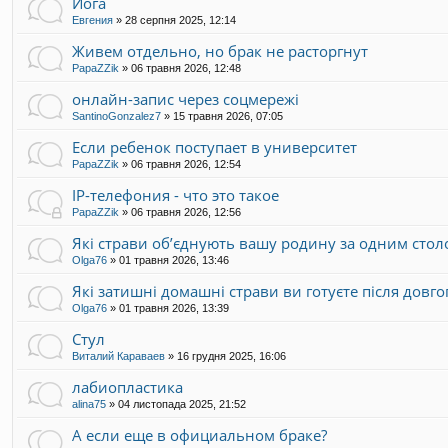
Йога
Евгения
»
28 серпня 2025, 12:14
Живем отдельно, но брак не расторгнут
PapaZZik
»
06 травня 2026, 12:48
онлайн-запис через соцмережі
SantinoGonzalez7
»
15 травня 2026, 07:05
Если ребенок поступает в университет
PapaZZik
»
06 травня 2026, 12:54
IP-телефония - что это такое
PapaZZik
»
06 травня 2026, 12:56
Які страви об’єднують вашу родину за одним стол
Olga76
»
01 травня 2026, 13:46
Які затишні домашні страви ви готуєте після довго
Olga76
»
01 травня 2026, 13:39
Стул
Виталий Караваев
»
16 грудня 2025, 16:06
лабиопластика
alina75
»
04 листопада 2025, 21:52
А если еще в официальном браке?