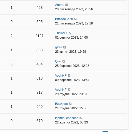
Atome
1
423
29 листопада 2023, 23:56
Виталина78
0
395
21 листопада 2023, 12:18
Ttiniori-1
2
2127
01 серпня 2023, 14:00
glora
1
833
23 квітня 2023, 19:29
Qiwi
0
484
25 березня 2023, 12:28
VovhikF
1
618
09 березня 2023, 13:44
VovhikF
1
817
29 грудня 2022, 23:37
Владлен
1
949
21 грудня 2022, 15:56
Ирина Фролова
0
670
22 жовтня 2022, 00:23