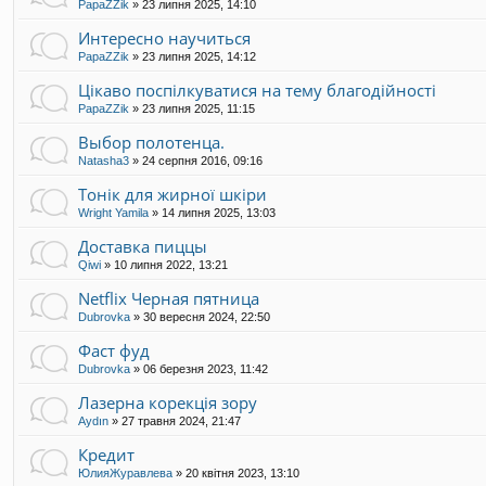
PapaZZik
»
23 липня 2025, 14:10
Интересно научиться
PapaZZik
»
23 липня 2025, 14:12
Цікаво поспілкуватися на тему благодійності
PapaZZik
»
23 липня 2025, 11:15
Выбор полотенца.
Natasha3
»
24 серпня 2016, 09:16
Тонік для жирної шкіри
Wright Yamila
»
14 липня 2025, 13:03
Доставка пиццы
Qiwi
»
10 липня 2022, 13:21
Netflix Черная пятница
Dubrovka
»
30 вересня 2024, 22:50
Фаст фуд
Dubrovka
»
06 березня 2023, 11:42
Лазерна корекція зору
Aydın
»
27 травня 2024, 21:47
Кредит
ЮлияЖуравлева
»
20 квітня 2023, 13:10