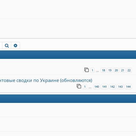
Пошук
Розширений пошук
1
18
19
20
21
22
…
онтовые сводки по Украине (обновляются)
1
140
141
142
143
144
…