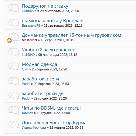
Подарунок на згадку
Dubrovka
»
29 листопада 2023, 23:50
відмінна клініка у Вроцлаві
Виталина78
»
21 листопада 2023, 12:18
Дончанка управляет 15-тонным грузовиком
MasteroN
»
16 серпня 2011, 01:15
Удобный электрошокер
ira19840
»
09 листопада 2022, 13:12
Модная одежда
Qiwi
»
25 березня 2023, 12:28
заработок в сети
Puddi
»
09 березня 2023, 08:53
заробити трохи де
Puddi
»
29 грудня 2022, 23:20
Чаты по BDSM, где искать!
Алибах
»
16 грудня 2022, 17:00
Логопед від Бога - Ігор Бурма
Ирина Фролова
»
22 жовтня 2022, 00:23