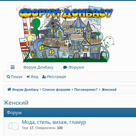
Форум Донбасу
Форуми
ви
Пошук
Вхід
Реєстрація
дк
Форум Донбасу
Список форумів
Поговоримо?
Женский
и
Женский
й
Форум
до
Мода, стиль, визаж, гламур
ст
Тем
:
17
,
Повідомлень
:
100
уп