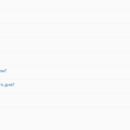
ом?
го дня?