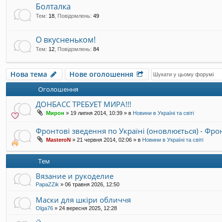
Болталка
Тем
:
18
,
Повідомлень
:
49
О вкусненьком!
Тем
:
12
,
Повідомлень
:
84
Нова тема
Нове оголошення
Оголошення
ДОНБАСС ТРЕБУЕТ МИРА!!!
Мирон
»
19 липня 2014, 10:39
» в
Новини в Україні та світі
Фронтові зведення по Україні (оновлюється) - Фр
MasteroN
»
21 червня 2014, 02:06
» в
Новини в Україні та світі
Тем
Вязание и рукоделие
PapaZZik
»
06 травня 2026, 12:50
Маски для шкіри обличчя
Olga76
»
24 вересня 2025, 12:28