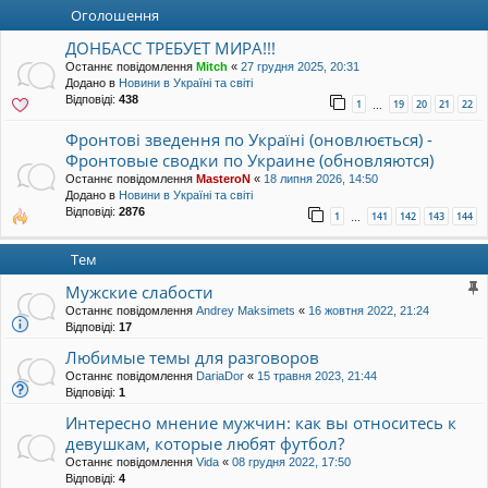
уп
Оголошення
ДОНБАСС ТРЕБУЕТ МИРА!!!
Останнє повідомлення
Mitch
«
27 грудня 2025, 20:31
Додано в
Новини в Україні та світі
Відповіді:
438
1
19
20
21
22
…
Фронтові зведення по Україні (оновлюється) -
Фронтовые сводки по Украине (обновляются)
Останнє повідомлення
MasteroN
«
18 липня 2026, 14:50
Додано в
Новини в Україні та світі
Відповіді:
2876
1
141
142
143
144
…
Тем
Мужские слабости
Останнє повідомлення
Andrey Maksimets
«
16 жовтня 2022, 21:24
Відповіді:
17
Любимые темы для разговоров
Останнє повідомлення
DariaDor
«
15 травня 2023, 21:44
Відповіді:
1
Интересно мнение мужчин: как вы относитесь к
девушкам, которые любят футбол?
Останнє повідомлення
Vida
«
08 грудня 2022, 17:50
Відповіді:
4