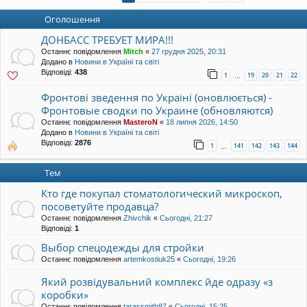
уп
Оголошення
ДОНБАСС ТРЕБУЕТ МИРА!!!
Останнє повідомлення
Mitch
«
27 грудня 2025, 20:31
Додано в
Новини в Україні та світі
Відповіді:
438
1
19
20
21
22
…
Фронтові зведення по Україні (оновлюється) -
Фронтовые сводки по Украине (обновляются)
Останнє повідомлення
MasteroN
«
18 липня 2026, 14:50
Додано в
Новини в Україні та світі
Відповіді:
2876
1
141
142
143
144
…
Тем
Кто где покупал стоматологический микроскоп,
посоветуйте продавца?
Останнє повідомлення
Zhivchik
«
Сьогодні, 21:27
Відповіді:
1
Выбор спецодежды для стройки
Останнє повідомлення
artemkostiuk25
«
Сьогодні, 19:26
Який розвідувальний комплекс йде одразу «з
коробки»
Останнє повідомлення
tarassmith87
«
Сьогодні, 15:25