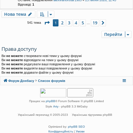
Останнє повідомлення
alexivanovstar1985
«
23 липня 2026, 11:45
Відповіді:
1
Нова тема
Сторінка
1
з
19
2
3
4
5
19
1
Далі
541 тема
…
Перейти
Права доступу
Ви
не можете
створювати нові теми у цьому форумі
Ви
не можете
відповідати на теми у цьому форумі
Ви
не можете
редагувати ваші повідомлення у цьому форумі
Ви
не можете
видаляти ваші повідомлення у цьому форумі
Ви
не можете
додавати файли у цьому форумі
Форум Донбасу
Список форумів
Працює на
phpBB
® Forum Software © phpBB Limited
Style
Arty
- phpBB 3.3 MrGaby
Український переклад © 2005-2023
Українська підтримка phpBB
Optimized by:
phpBB SEO
Конфіденційність
|
Умови