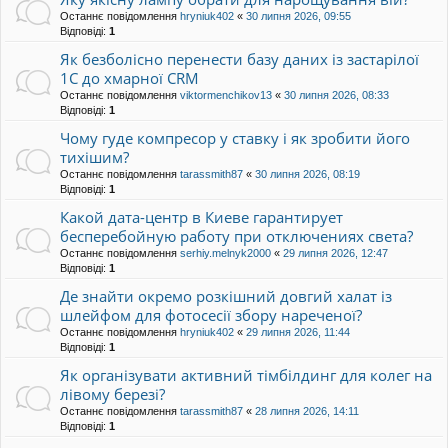
Останнє повідомлення
hryniuk402
«
30 липня 2026, 09:55
Відповіді:
1
Як безболісно перенести базу даних із застарілої
1С до хмарної CRM
Останнє повідомлення
viktormenchikov13
«
30 липня 2026, 08:33
Відповіді:
1
Чому гуде компресор у ставку і як зробити його
тихішим?
Останнє повідомлення
tarassmith87
«
30 липня 2026, 08:19
Відповіді:
1
Какой дата-центр в Киеве гарантирует
бесперебойную работу при отключениях света?
Останнє повідомлення
serhiy.melnyk2000
«
29 липня 2026, 12:47
Відповіді:
1
Де знайти окремо розкішний довгий халат із
шлейфом для фотосесії збору нареченої?
Останнє повідомлення
hryniuk402
«
29 липня 2026, 11:44
Відповіді:
1
Як організувати активний тімбілдинг для колег на
лівому березі?
Останнє повідомлення
tarassmith87
«
28 липня 2026, 14:11
Відповіді:
1