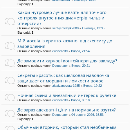
Відповіді:
1
Какой нутромер лучше взять для точного
контроля внутренних диаметрів гильз и
отверстий?
Останнє повідомлення
serhiy.melnyk2000
«
Сьогодні, 13:35
Відповіді:
1
Мій досвід із крипто-казино: від скепсису до
задоволення
Останнє повідомлення
cupheadltd
«
Вчора, 21:54
Де замовити харчові контейнери для закладу?
Останнє повідомлення
Degustator
«
Вчора, 20:21
Секреты красоты: как шелковая наволочка
защищает от морщин и ломкости волос
Останнє повідомлення
alexivanovstar1985
«
Вчора, 19:22
Ночная смена и внезапный интерес к рулетке
Останнє повідомлення
cupheadltd
«
Вчора, 00:18
Де зараз адекватні ціни на нормальне взуття?
Останнє повідомлення
Degustator
«
04 серпня 2026, 15:53
Відповіді:
1
Обычный вторник, который стал необычным