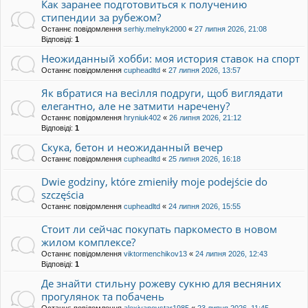
Как заранее подготовиться к получению
стипендии за рубежом?
Останнє повідомлення
serhiy.melnyk2000
«
27 липня 2026, 21:08
Відповіді:
1
Неожиданный хобби: моя история ставок на спорт
Останнє повідомлення
cupheadltd
«
27 липня 2026, 13:57
Як вбратися на весілля подруги, щоб виглядати
елегантно, але не затмити наречену?
Останнє повідомлення
hryniuk402
«
26 липня 2026, 21:12
Відповіді:
1
Скука, бетон и неожиданный вечер
Останнє повідомлення
cupheadltd
«
25 липня 2026, 16:18
Dwie godziny, które zmieniły moje podejście do
szczęścia
Останнє повідомлення
cupheadltd
«
24 липня 2026, 15:55
Стоит ли сейчас покупать паркоместо в новом
жилом комплексе?
Останнє повідомлення
viktormenchikov13
«
24 липня 2026, 12:43
Відповіді:
1
Де знайти стильну рожеву сукню для весняних
прогулянок та побачень