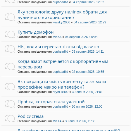
Останнє повідомлення
cupheadltd
«
04 серпня 2026, 12:32
Яку технологію друку наліпок обрати для
вуличного використання?
Останнє повідомлення
lvivskyi2000
«
04 серпня 2026, 12:29
Купить домофон
Останнє повідомлення
MissA
«
04 серпня 2026, 00:08
Ніч, коли я перестав тікати від казино
Останнє повідомлення
cupheadltd
«
03 серпня 2026, 14:11
Когда азарт встречается с корпоративным
перерывом
Останнє повідомлення
cupheadltd
«
02 серпня 2026, 10:55
Як покращити якість контенту та знімати
професійне макро на телефон?
Останнє повідомлення
hryniuk402
«
30 липня 2026, 21:01
Пробка, которая стала удачной
Останнє повідомлення
cupheadltd
«
30 липня 2026, 12:00
Pod система
Останнє повідомлення
MissA
«
30 липня 2026, 11:33
Яку якісну лампу обрати для нарощування вій?