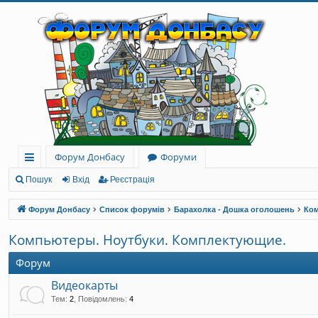
Форум Донбасу
Форуми
ви
Пошук
Вхід
Реєстрація
дк
Форум Донбасу
Список форумів
Барахолка - Дошка оголошень
Ком
и
Компьютеры. Ноутбуки. Комплектующие.
й
Форум
до
Видеокарты
ст
Тем
:
2
,
Повідомлень
:
4
уп