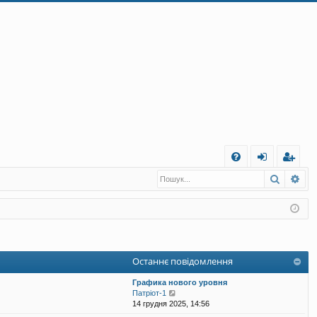
Ш
Пошук
Ро
Д
хі
еє
о
д
ст
п
ра
о
ці
Останнє повідомлення
м
я
Графика нового уровня
ог
П
Патріот-1
е
14 грудня 2025, 14:56
а
р