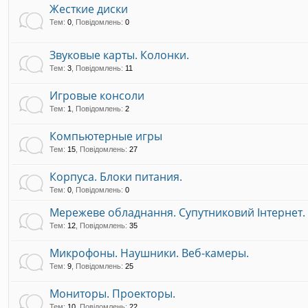
Жесткие диски
Тем
:
0
,
Повідомлень
:
0
Звуковые карты. Колонки.
Тем
:
3
,
Повідомлень
:
11
Игровые консоли
Тем
:
1
,
Повідомлень
:
2
Компьютерные игры
Тем
:
15
,
Повідомлень
:
27
Корпуса. Блоки питания.
Тем
:
0
,
Повідомлень
:
0
Мережеве обладнання. Супутниковий Інтернет.
Тем
:
12
,
Повідомлень
:
35
Микрофоны. Наушники. Веб-камеры.
Тем
:
9
,
Повідомлень
:
25
Мониторы. Проекторы.
Тем
:
10
,
Повідомлень
:
22