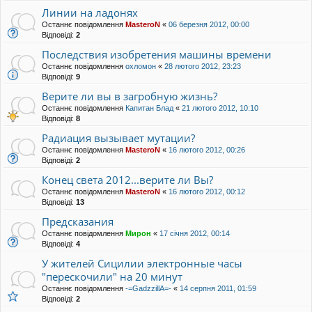
Линии на ладонях
Останнє повідомлення
MasteroN
«
06 березня 2012, 00:00
Відповіді:
2
Последствия изобретения машины времени
Останнє повідомлення
охломон
«
28 лютого 2012, 23:23
Відповіді:
9
Верите ли вы в загробную жизнь?
Останнє повідомлення
Капитан Блад
«
21 лютого 2012, 10:10
Відповіді:
8
Радиация вызывает мутации?
Останнє повідомлення
MasteroN
«
16 лютого 2012, 00:26
Відповіді:
2
Конец света 2012...верите ли Вы?
Останнє повідомлення
MasteroN
«
16 лютого 2012, 00:12
Відповіді:
13
Предсказания
Останнє повідомлення
Мирон
«
17 січня 2012, 00:14
Відповіді:
4
У жителей Сицилии электронные часы
"перескочили" на 20 минут
Останнє повідомлення
-=GadzzillA=-
«
14 серпня 2011, 01:59
Відповіді:
2