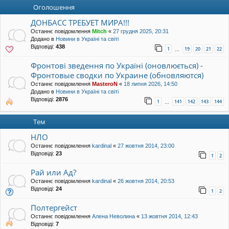
уп
Оголошення
ДОНБАСС ТРЕБУЕТ МИРА!!!
Останнє повідомлення
Mitch
«
27 грудня 2025, 20:31
Додано в
Новини в Україні та світі
Відповіді:
438
1
19
20
21
22
…
Фронтові зведення по Україні (оновлюється) -
Фронтовые сводки по Украине (обновляются)
Останнє повідомлення
MasteroN
«
18 липня 2026, 14:50
Додано в
Новини в Україні та світі
Відповіді:
2876
1
141
142
143
144
…
Тем
НЛО
Останнє повідомлення
kardinal
«
27 жовтня 2014, 23:00
Відповіді:
23
1
2
Рай или Ад?
Останнє повідомлення
kardinal
«
26 жовтня 2014, 20:53
Відповіді:
24
1
2
Полтергейст
Останнє повідомлення
Алена Неволина
«
13 жовтня 2014, 12:43
Відповіді:
7