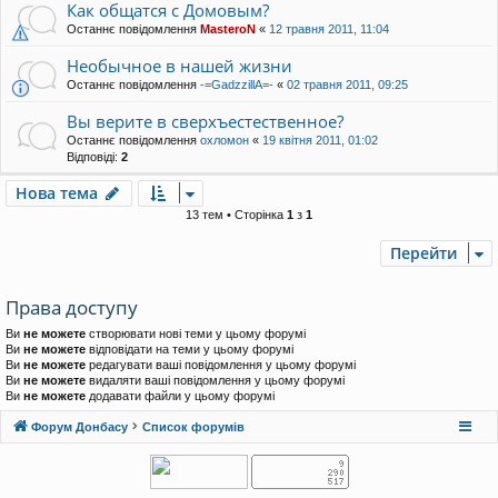
Как общатся с Домовым?
Останнє повідомлення
MasteroN
«
12 травня 2011, 11:04
Необычное в нашей жизни
Останнє повідомлення
-=GadzzillA=-
«
02 травня 2011, 09:25
Вы верите в сверхъестественное?
Останнє повідомлення
охломон
«
19 квітня 2011, 01:02
Відповіді:
2
Нова тема
13 тем • Сторінка
1
з
1
Перейти
Права доступу
Ви
не можете
створювати нові теми у цьому форумі
Ви
не можете
відповідати на теми у цьому форумі
Ви
не можете
редагувати ваші повідомлення у цьому форумі
Ви
не можете
видаляти ваші повідомлення у цьому форумі
Ви
не можете
додавати файли у цьому форумі
Форум Донбасу
Список форумів