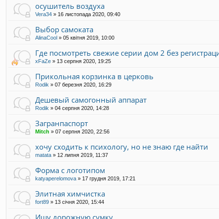
осушитель воздуха
Vera34
»
16 листопада 2020, 09:40
Выбор самоката
AlinaCool
»
05 квітня 2019, 10:00
Где посмотреть свежие серии дом 2 без регистрац
xFaZe
»
13 серпня 2020, 19:25
Прикольная корзинка в церковь
Rodik
»
07 березня 2020, 16:29
Дешевый самогонный аппарат
Rodik
»
04 серпня 2020, 14:28
Загранпаспорт
Mitch
»
07 серпня 2020, 22:56
хочу сходить к психологу, но не знаю где найти
matata
»
12 липня 2019, 11:37
Форма с логотипом
katyaperelomova
»
17 грудня 2019, 17:21
Элитная химчистка
fort89
»
13 січня 2020, 15:44
Ищу дорожную сумку