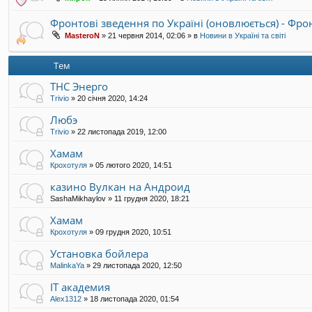
Фронтові зведення по Україні (оновлюється) - Фр
MasteroN
»
21 червня 2014, 02:06
» в
Новини в Україні та світі
Тем
ТНС Энерго
Trivio
»
20 січня 2020, 14:24
Любэ
Trivio
»
22 листопада 2019, 12:00
Хамам
Крохотуля
»
05 лютого 2020, 14:51
казино Вулкан на Андроид
SashaMikhaylov
»
11 грудня 2020, 18:21
Хамам
Крохотуля
»
09 грудня 2020, 10:51
Установка бойлера
MalinkaYa
»
29 листопада 2020, 12:50
IT академия
Alex1312
»
18 листопада 2020, 01:54