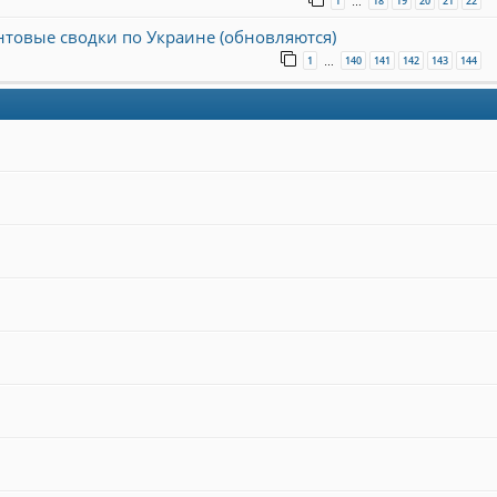
1
18
19
20
21
22
…
онтовые сводки по Украине (обновляются)
1
140
141
142
143
144
…