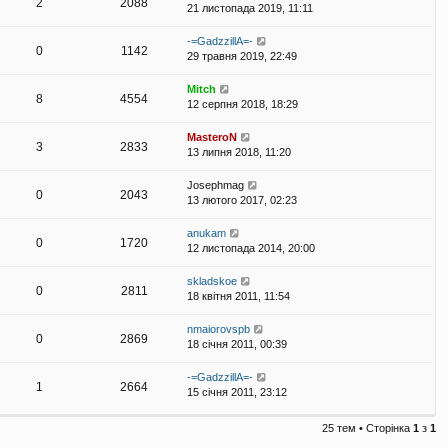
2
2088
21 листопада 2019, 11:11
-=GadzzillA=-
0
1142
29 травня 2019, 22:49
Mitch
8
4554
12 серпня 2018, 18:29
MasteroN
3
2833
13 липня 2018, 11:20
Josephmag
0
2043
13 лютого 2017, 02:23
anukam
0
1720
12 листопада 2014, 20:00
skladskoe
0
2811
18 квітня 2011, 11:54
nmaiorovspb
0
2869
18 січня 2011, 00:39
-=GadzzillA=-
1
2664
15 січня 2011, 23:12
25 тем • Сторінка
1
з
1