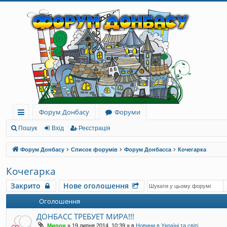
Форум Донбасу
Форуми
ви
Пошук
Вхід
Реєстрація
дк
Форум Донбасу
Список форумів
Форум Донбасса
Кочегарка
и
Кочегарка
й
Закрито
Нове оголошення
до
Оголошення
ст
ДОНБАСС ТРЕБУЕТ МИРА!!!
уп
Мирон
»
19 липня 2014, 10:39
» в
Новини в Україні та світі