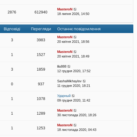
MasteroN
2876
612940
18 липня 2026, 14:50
Відповіді
Перегляди
Останнє повідомлення
MasteroN
3
3983
20 квітня 2021, 18:56
MasteroN
1
1527
20 квітня 2021, 18:49
lilu888
3
1859
12 грудня 2020, 17:52
SashaMikhaylov
0
937
11 грудня 2020, 18:21
Ударный
1
1078
09 грудня 2020, 11:42
MasteroN
1
1289
30 листопада 2020, 18:26
MasteroN
1
1253
18 листопада 2020, 04:43