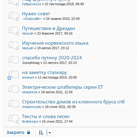
ГабриэльGa
»
22 листопада 2018, 09:49
Нужен совет
-=GadzzillA=-
»
29 травня 2019, 22:49
Путешествие в Дрезден
VanyaK
»
23 березня 2017, 09:16
Изучения норвежского языка
VanyaK
»
19 квітня 2017, 23:12
спасибо путину 2020-2024
Josephmag
»
13 лютого 2017, 02:23
на заметку сталкеру
anukam
»
12 листопада 2014, 20:00
Электрические штабелеры серии ET
skladskoe
»
18 квітня 2011, 11:54
Строительство домов из клеенного бруса спб
nmaiorovspb
»
18 січня 2011, 00:39
Тексты и слова песен
ficdtekstys
»
15 січня 2011, 17:44
Закрито